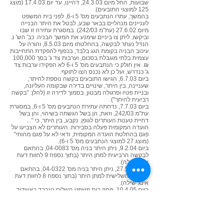
שבועות, החל מיום 24.3.03, דהיינו, עד יום 17.4.03 (מוצג
125 למוצגי התובעים).
בהמשך, עתרו הנתבעים מס' 5 ו-6, לפני בית המשפט
לעניינים מנהליים בבאר שבע, לבטל את היתר הבנייה
מיום 27.6.02 (עת"מ 242/03). במסגרת עתירה זו שבו
וביקשו, ליתן צו ביניים שימנע את המשך הבניה. כב' הש' נ.
הנדל נעתר לבקשה, בהחלטתו מיום 8.5.03, והורה על
עיכוב הבניה בקומת הגג בלבד, בכפוף להפקדת התחייבות
עצמית בלתי מוגבלת בסכום, וערבות צד ג' בסך 100,000
₪. אין חולק כי הנתבעים מס' 5 ו-6 לא הפקידו ערבות צד
ג' כנדרש, ועל כן לא נכנס הצו לתוקף.
ביום 6.7.03, הגישו התובעים בקשה נוספת להיתר,
שעניינה, בין היתר, שינויים בדירה שבקומה העליונה,
ובניית פטיו ופרגולה מבטון, בסמוך לדירה זו (להלן: "בקשה
רביעית להיתר").
ביום 7.7.03, נדחתה עתירת הנתבעים מס' 5 ו-6, במסגרת
עת"מ 242/03, וזאת, הן בשל הגשתה בשיהוי, והן בשל
דחיית טענות העותרים לגופן. נקבע, בין היתר, כי "...
הועדה המקומית פעלה בסבירות. העותרים לא הצביעו על
פגם בהחלטת הועדה המקומית, ודאי לא על פגם מהותי"
(מוצג 27 למוצגי הנתבעים מס' 5 ו-6).
ביום 9.2.04, ניתן היתר בניה מס' 04-0083, בהתאם
לבקשה הרביעית למתן היתר (בתוך נספח 9 לחוות דעת
אינג' שילה).
ביום 27.5.04, ניתן היתר בניה מס' 04-0322, בהתאם
לבקשה השלישית למתן היתר (בתוך נספח 8 לחוות דעת
אינג' שילה).
ביום 10.4.05, מחק בית משפט השלום הנכבד באשדוד,
את תביעת הנתבעים מס' 5 ו-6 (ת.א. 2018/02), לבקשת
שני הצדדים (מוצג 28 למוצגי הנתבעים מס' 5 ו-6).
4. כתב התביעה המקורי בתיק שבפנינו, הוגש כאמור,
לבית המשפט המחוזי בתל אביב-יפו, נגד העירייה, הועדה