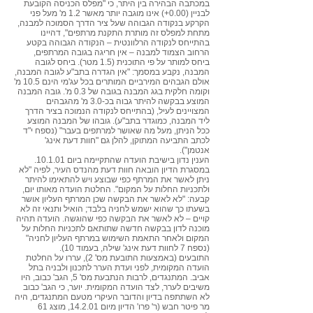
במכתבה הבהירה בין היתר, כי "מפלס הכניסה הקובעת
לבניין (0.00+) אינו מוגבה יותר מאשר 1.2 מ' מעל פני
הקרקע בנקודה הגבוהה שעל ציר הדרך הסמוכה למבנה,
מתחת למפלס זה מותרת התקנת מרתפים", דהיינו
בהתייחס לנקודה הרלוונטית – הנקודה הגבוהה בקטע
הרחוב הצמוד למבנה – אין חריגה בגובה המרתפים,
ביחס למותר על פי התוכנית (1.5 מטר). ביחס לגובה
המבנה, נקבע במסמך: "אין הגדרה בתב"ע לגובה המבנה,
אולם הגבהים המירביים המותרים בכל עג'מי הינם 10.5 מ'
וקומה חלקית בגג המבנה בגובה של 0.3 מ'. גובה המבנה
המוצע בבקשה להיתר גבוה בכ-3.0 מ' מהגבהים
המצויינים לעיל, (בהתייחס לנקודה הנמוכה בציר הדרך
ליד המבנה, כמוגדר בתב"ע). גובהו של המבנה המוצע
ככל הניתן, מעל מה שאושר למרתפים בעבר" (נספח י"ד
לכתב התביעה המתוקן, להלן גם "חוות דעת אינג'
אנטמן").
הענין נדון בישיבת הועדה שהתקיימה ביום 10.1.01.
במסגרת הדיון הובאה חוות דעת מהנדס העיר, לפיה "לא
ניתן לאשר את המרתף כפי שבוצע ויש להתאימו להיתר
ולתכניות החלות על המקום". החלטת הועדה מאותו יום,
קבעה: "לא לאשר את הבקשה שכן המרתף העליון אושר
בשעתו כך שהוא ישמש לחניה בלבד; הואיל ותנאי זה לא
קויים – לא לאשר את הבקשה כפי שהוגשה. הועדה תהיה
מוכנה לדון בבקשה חדשה שתותאם לתכניות החלות על
המקום ולאחר התאמת השימוש במרתף העליון לחניה"
(נספח 7 לחוות דעת אינג' שילה, בעמוד 10).
התובעים (באמצעות התובעת מס' 2), עררו על החלטת
הועדה המקומית, לפני ועדת הערר לתכנון ולבניה בתל
אביב. המתנגדים, לרבות הנתבעת מס' 5, הגב' כבוב, היו
משיבים לערר, לצד הועדה המקומית. יוער, כי הגב' כבוב
לא השתתפה בדיון והדובר העיקרי מטעם המתנגדים, היה
מר פיטר חבש (ר' פרו' הדיון מיום 14.2.01, מוצג 61