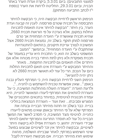
למוצגי התובעים). ביום 5.3.01, ביקרה ועדת הערר באתר
הבניה, וביום 29.3.01, החליטה לדחות את הערר (נספח
י"ז לכתב התביעה המתוקן).
הנימוק הראשון לדחיית הבקשה היה, כי הבקשה להיתר
התבססה על תכנית שטרם פורסמה. לענין זה קבעה ועדת
הערר, בין היתר: "הבקשה להיתר אינה תואמת לתכניות
החלות במקום, אלא נערכה על פי הוראות תכנית 2660,
שהיא תכנית שאושרה ע"י הועדה המחוזית אך טרם
פורסמה למתן תוקף. בשלב זה, נמצאת תכנית 2660 אצל
המשיבה לצורך עריכת תיקונים, בהתאם להתנגדויות
שהתקבלו ע"י הועדה המחוזית", ובהמשך: "המצב
המשפטי בשלב זה הוא, כי התכנית היא עדיין במעמד של
תכנית מופקדת ולא ניתן לתת היתרי בנייה מכוחה אלא אם
היתרים אלה תואמים גם לתכניות התקפות... מאחר
וההיתר המבוקש ע"י העוררת אינו תואם לתכניות החלות
כיום על הנכס, הרי כל עוד לא תאושר תכנית 2660 לא
ניתן יהיה להוציאו".
הנימוק השני לדחיית הבקשה היה, כי המרתף העליון נבנה
באופן "...שאין אפשרות טכנית להשתמש בו לחניה...",
ולדעת הועדה: "העמדה העולה מהחלטת המשיבה, כי על
העוררת להתאים את המרתף ליעודו המאושר לחנייה, היא
עמדה תכנונית לגיטימית, במיוחד בתנאים התכנוניים של
המגרש וסביבתו... זאת ועוד – העוררת הנמצאת בהליכי
בנייה. כבר בשלב זה חרגה מהיתר הבנייה ובנתה את
המרתף שלא על פי ההיתר ובאופן שאינו מתאים לייעודו
כחנייה. לגיטימי מצד המשיבה, כי תסרב לאשר את המשך
הבנייה כל עוד לא תוסדר החריגה והמרתף יותאם להיתר
שבידי העוררת. יודגש, כי העוררת אפילו לא ביקשה היתר
לשינויים, ובבקשה להיתר אין זכר לשינויים שבוצעו בפועל.
שינוי השימוש במרתף, לאחר שבנייתו הושלמה, מהווה
שימוש חורג מהיתר הבנייה. אם מבקשת העוררת לקבל