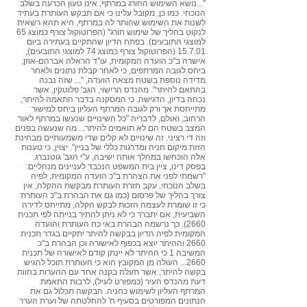
"...נושא השימוש החורג במרתף, אינו טעון הכרעה בשלב
הנוכחי. כמו כן, מקובל עלינו כי אם תבקש העותרת בעתיד
לשנות את השימוש שהותר לה במרתף, היא תהא רשאית
לנקוט בהליך של שימוש חורג" (הפרוטוקול צורף כמוצג 65
למוצגי התובעים). בפתח הדיון שהתקיים בעתירה ביום
15.7.01 (הפרוטוקול צורף כמוצג 74 למוצגי התובעים),
אישרה ב"כ הועדה המקומית, עו"ד הראלה אברהם-אוזן,
ביחס לגובה המרתפים, כי לאחר קבלת נתונים ולאחר
מדידה נוספת בשטח מצאה הועדה, "... שזה נבנה
בהתאם להיתר". מהנדס הרישוי, הגב' פלוטקין, אשר
נכחה בדיון, הדגישה, כי המסקנה בדבר התאמה להיתר,
מתייחסת אך ורק לגובה המרתף העליון ביחס למישור
הרחוב, ואולם, לדבריה "כל השינויים שנעשו במרתף לאור
המצב בשטח הם לא תואמים להיתר... מה שנעשה בפנים
וזה די רציני. זה שינויים לא קלים שדי משמעותיים מבחינת
הזזת מיקום חניה ומדרגות כללי של בניין". יצוין, כי טענות
אלה הוכחשו במהלך אותה ישיבה, ע"י הגב' גוטנברג.
בפסק דינו, ציין בית המשפט הנכבד לעניינים מנהליים:
"רשמתי לפני את הצהרת ב"כ הועדה המקומית, לפיה
בשלב הנוכחי, עקב חזרת העותרת מבקשת ההקלה, אין
צורך בהליך של פרסום (כמו גם את הבהרת ב"כ העותרת
כי זו שומרת לעצמה הזכות לבקש הקלה, מתייחס לדירה
השביעית, אם יתברר כי לא ניתן להתיר בנייתה לפי תכנית
2660). כך נרשמה הבהרת באי כח העותרת והועדה
המקומית לפיה הדיון בבקשה להיתר יתקיים בגדר תכנית
2660 וההיתר יוצא בכפוף לאישורה וכן הבהרת ב"כ
המשיבה 1 כי ההיתר לא יינתן קודם לאישורה של תכנית
2660... העולה מן המקובץ הוא כי העותרת תוכל להגיש
בקשה להיתר, אשר תעלה בקנה אחד עם ההערות בחוות
דעת מהנדס העיר (כמפורט לעיל), לרבות התאמת
המרתף העליון לשימוש כחניה. הבקשה תכלול גם את
הנתונים המפורטים בסעיף ח' להחלטתה של וערת הערר