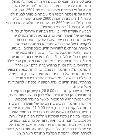
ביום 23.2.00, הוצא לתובעים דף מידע נוסף ע"י מנהל
ההנדסה בעיריה, בו נאמר, בין היתר: "הבניה על הגג
תהיה על פי המפורט מעלה לפי תכנית 2507. הבניה
תהיה על פי נספח הבינוי מס' 5 בתחום מותר לבניה ולפי
סעיף 3.1.4 לתקנות תכנית 2660 שטרם אושרה. על פי
תכנית "ע" ותכנית 2660 ניתן לבנות עד שלוש קומות מרתף
לחניה" (מוצג 21 למוצגי התובעים).
הבקשה אושרה לדיון בוועדה מבחינה אדריכלית, על ידי
צוות יפו של הועדה המקומית. במסגרת ההצעה לדיון,
פירטה מהנדסת הרישוי אינג' פלוטקין, הערות רבות
לבקשה. בשל ההקלות שהתבקשו במסגרת הבקשה
האמורה, ובהתאם להוראות הדין, בוצע פרסום, ובעטיו,
הוגשו התנגדויות לבקשה על ידי בעלי דירות במגרש
הסמוך ברח' מכלול יופי 5 – ה"ה נארימן כבוב - התובעת
מס' 5, פיטר חבש, כרים בנא ויוסף אבו מנה, וכן הגב' לילה
אנדראוס, בעלת זכויות במגרש ברח' קדם 167 (להלן:
"המתנגדים"). ההתנגדויות נומקו, בין היתר, בפגיעה צפויה
באיכות החיים של הדיירים במגרשים השכנים, וכן בנימוק,
כי קבלת הבקשה "...מאפשרת להסדיר דירת מגורים
במרתף". (פרו' הדיון בוועדת המשנה, נספח 7 לחוות דעת
אינג' שילה).
בישיבה שהתקיימה ביום 28.8.00, בקשו, הן המבקשים
(התובעים) והן המתנגדים, שלא לדון בנושא באותו מועד,
אלא לנסות להגיע להסכמה, כאשר בהעדר הסכמה,
תידונה ההתנגדויות בישיבה הבאה של הוועדה. הישיבה
נדחתה לבקשת הצדדים, וביום 21.9.00 התקיימה ישיבה
נוספת, במהלכה נשמעו טענות הצדדים. בהמשך הוצגו
ממצאי בדיקה נוספת שערכה מחלקת הפיקוח של עירית
תל אביב על הבניה. בין היתר, דווח על כך שנבנו עמודים
במרתפים בגינם הוגשה תכנית מתוקנת, אשר אושרה על
ידי מחלקת הפיקוח, ועל ידי אגף התנועה. עוד נקבע, ביחס
למרתף העליון: "למרות המלצת מהנדס העיר מוצע