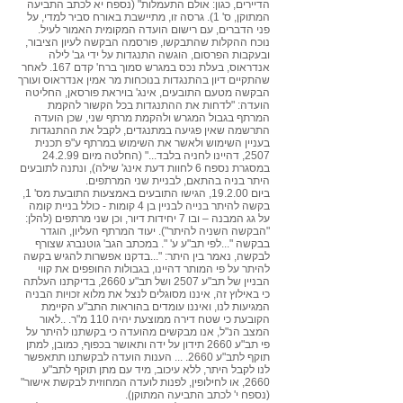
הדיירים, כגון: אולם התעמלות" (נספח יא לכתב התביעה
המתוקן, ס' 1). גרסה זו, מתיישבת באורח סביר למדי, על
פני הדברים, עם רישום הועדה המקומית האמור לעיל.
נוכח ההקלות שהתבקשו, פורסמה הבקשה לעיון הציבור,
ובעקבות הפרסום, הוגשה התנגדות על ידי גב' לילה
אנדראוס, בעלת נכס במגרש סמוך ברח' קדם 167. לאחר
שהתקיים דיון בהתנגדות בנוכחות מר אמין אנדראוס ועורך
הבקשה מטעם התובעים, אינג' בויראת פורסאן, החליטה
הועדה: "לדחות את ההתנגדות בכל הקשור להקמת
המרתף בגבול המגרש ולהקמת מרתף שני, שכן הועדה
התרשמה שאין פגיעה במתנגדים, לקבל את ההתנגדות
בעניין השימוש ולאשר את השימוש במרתף ע"פ תכנית
2507, דהיינו לחניה בלבד..." (החלטה מיום 24.2.99
במסגרת נספח 6 לחוות דעת אינג' שילה), ונתנה לתובעים
היתר בניה בהתאם, לבניית שני המרתפים.
ביום 19.2.00, הגישו התובעים באמצעות התובעת מס' 1,
בקשה להיתר בנייה לבניין בן 4 קומות - כולל בניית קומה
על גג המבנה – ובו 7 יחידות דיור, וכן שני מרתפים (להלן:
"הבקשה השניה להיתר"). יעוד המרתף העליון, הוגדר
בבקשה "...לפי תב"ע ע' ". במכתב הגב' גוטנברג שצורף
לבקשה, נאמר בין היתר: "...בדקנו אפשרות להגיש בקשה
להיתר על פי המותר דהיינו, בגבולות החופפים את קווי
הבניין של תב"ע 2507 ושל תב"ע 2660, בדיקתנו העלתה
כי באילוץ זה, איננו מסוגלים לנצל את מלוא זכויות הבניה
המגיעות לנו, ואיננו עומדים בהוראות התב"ע הקיימת
הקובעת כי שטח דירה ממוצעת יהיה 110 מ"ר. ..לאור
המצב הנ"ל, אנו מבקשים מהועדה כי בקשתנו להיתר על
פי תב"ע 2660 תידון על ידה ותאושר בכפוף, כמובן, למתן
תוקף לתב"ע 2660. ... הענות הועדה לבקשתנו תתאפשר
לנו לקבל היתר, ללא עיכוב, מיד עם מתן תוקף לתב"ע
2660, או לחילופין, לפנות לועדה המחוזית לבקשת אישור"
(נספח י' לכתב התביעה המתוקן).