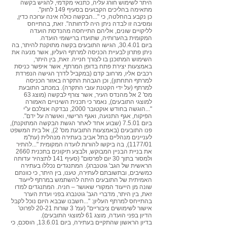
היתר לשימוש חורג עליה, כתנאי מקדמי, להגיש בקשה
מתאימה בהליכים הקבועים בסעיף 149 לחוק".
כן נקבע בהחלטה, כי "...הבקשה כולה אינה ערוכה כדין,
ומסיבה זו לבדה ניתן היה לדחותה". זאת, בהתייחס
לליקויים שונים, אליהם התייחסה מהנדסת הועדה
המקומית בהערותיה, שתועדו ברישומי הועדה.
ביום 30.4.01, הגישו התובעים בקשה מתוקנת להיתר, בה
ניתן פתרון לבעיית הכניסה למרתף העליון, אשר מנעה את
השימוש המתוכנן בו לצורך חנייה. זאת, בין היתר,
באמצעות יצירת פתח בדופן המרתף, אשר איפשר כניסת
רכבים אליו, מרחוב קדם (במקביל לדרך הגישה הנפרדת
למרתף התחתון), וכן הגבהת התקרה באזור הכניסה
למרתף (על ידי הקטנת עובי התקרה). במכתב התובעת
מס' 2 אל מהנדס העיר, אשר צורף לבקשה (מוצג 63
למוצגי התובעים), נאמר כי תכנית השינויים האמורה
"...הוגשה בחודש אוקטובר 2000, נבדקה אצלכם ע"י
הפיקוח, אגף התנועה, ואגף הרישוי, ואושרה על ידם".
ביום 7.5.01 (שבוע אחד לאחר הגשת הבקשה המתוקנת),
פנו התובעים (באמצעות התובעת מס' 2), אל בית המשפט
לעניינים מנהליים בתל אביב בעתירה מנהלית (עת"מ
1177/01), בה ביקשו להורות לועדה המקומית "...להתיר
את בניית הבניין המבוקש, ולבצע תיקונים בתכנית 2660
ולמסור בתוך 30 יום לפרסום" (סעיף 141 לתצהיר עדותה
הראשית של הגב' גוטנברג). המתנגדים נכללו בעתירה
כמשיבים, ובתשובתם לעתירה, טענו, בין היתר, כי כוונתם
האמיתית של התובעים היתה להשתמש במרתף לייעוד
שונה מן הייעוד המקורי שאושר – חניה. המתנגדים למדו
זאת, בין היתר, מדברי הגב' גוטנברג בפני ועדת הערר
בהתייחס למרתף העליון: "...חשבנו שבבא היום נוכל לקבל
אישור לשימושים ציבוריים" (עמ' 3 שורות 20-21 לפרוט'
הדיון בפני הועדה, מוצג 61 למוצגי התובעים).
בדיון הראשון שהתקיים בעתירה, ביום 13.6.01, הוסכם, כי