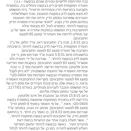
(בה התייחסה לליקויים טכניים שונים בבקשה – ג.ג.)
הועדה המקומית תקיים דיון בבקשה ותחליט בה, במסגרת
הקבועה בהוראות הדין ובמהירות הראויה". בית המשפט
לא מצא מקום לדון במקצת הטענות, נוכח השתלשלות
העניינים שפורטה בפסק הדין, ודחה את יתר הטענות.
בסיכום פסק הדין נקבע: "לאחר שהובהרה מסגרת הדיון
בבקשה להיתר, כמפורט לעיל, לא מצאתי עילה
להתערבות בית המשפט בנסיבות עתירה זו. אשר על כן
אני מחליט לדחות את העתירה" (מוצג 85 למוצגי
התובעים).
ביום 1.8.01, פנה ב"כ התובעים דאז, עו"ד הלפן, אל ב"כ
הועדה המקומית, בדרישה לדון בבקשה להיתר, בישיבתה
הקרובה של הועדה (מוצג 82 למוצגי התובעים).
בתשובתה מיום 5.8.01 טענה עו"ד אברהם-אוזן, כי אין
מקום לדון בבקשה להיתר, "...שנדונה על ידי הועדה ולא
אושרה" (מוצג 83 למוצגי התובעים). בעקבות זאת הודיעה
אינג' פלוטקין, מהנדסת הרישוי, לתובעת מס' 2, כי נוכח
עמדתה האמורה של היועצת המשפטית, "לא ניתן לקבל
את המפרט במסגרת הבקשה הקודמת מס' 20-0404ר"
(מוצג 84 למוצגי התובעים). מקריאת ההתכתבות האמורה
נראה, כי באותו שלב טרם קיבלו הצדדים את פסק דינו של
בית המשפט הנכבד לעניינים מנהליים, בעת"מ 1177/01,
על אף שכבר נחתם ונשלח אליהם.
ביום 15.8.01 פנתה גב' גוטנברג אל אינג' פלוטקין,
בדרישה לדון בתכנית המתוקנת שהוגשה במסגרת בקשה
20-0404ר, וזאת, "...על פי האמור בסעיף 8 לפסק הדין"
(מוצג 86 למוצגי התובעים). מכתב זה נענה, במכתב עו"ד
אברהם-אוזן מיום 19.8.01, בו נאמר בין היתר, כי בהתאם
לפסק הדין, על התובעים להגיש בקשה מתוקנת להיתר,
"...אשר תעלה בקנה אחד עם ההערות בחוות דעת
מהנדס העיר... כאשר בבקשה להיתר יותאם המרתף
העליון לשימוש לחנייה. כמו כן, על הבקשה להיתר לכלול