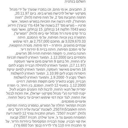
השלום בנתניה.
3. התובעים, או מי מהם, זכו במכרז שנערך על ידי מנהל
מקרקעי ישראל לרכישת מגרש ביפו. ביום 20.11.97,
חתמה התובעת מס' 2, על חוזה פיתוח (להלן: "חוזה
הפיתוח"), לפיו רכשה את הזכויות במגרש האמור, אשר
פרטיו – מגרש מס' 27 בשטח של 434 מ"ר (בערך) הידוע
כגוש 7043 חלקות 14 (בחלק), 15 (בחלק), ואשר מצוי
ברח' קדם פינת רח' מכלול יופי ביפו (להלן: "המגרש").
התמורה בגין זכויות הפיתוח, על פי ההסכם, היתה
3,029,670.33 ₪, מתוכם 2,757,000 ₪, דמי שימוש
שנתיים מהוונים, והיתרה – דמי פיתוח. מטרת ההקצאה,
על פי הסכם הפיתוח, היתה בניית 6 יחידות דיור.
הותנה בחוזה, כי תקופת הפיתוח תהיה 36 חודשים,
ותסתיים ביום
1.12.2000
. המועד האחרון להגשת תכניות
ע"פ החוזה, חל בתום 9 חודשים מיום אישור העסקה
(17.11.97), המועד האחרון לתחילת הבנייה נקבע לתום
18 חודשים מאישור העסקה, המועד האחרון לסיום יציקת
היסודות נקבע ליום 1.10.99, המועד האחרון להשלמת
השלד נקבע ל- 1.9.2000, והמועד האחרון להשלמת
הבנייה, נקבע כתאריך סיום תקופת הפיתוח, דהיינו
1.12.2000
. בסעיף 12 לחוזה, הוסכם, בין היתר, כי הפרה
יסודית של תנאי החוזה, לרבות לוח הזמנים הקבוע לעיל,
יקנה למדינה (ע"י מנהל מקרקעי ישראל), את הזכות לבטל
את החוזה, לצד זכות דמי שימוש ראויים עד ביטול החוזה ,
ופיצויים מוסכמים.
תכנית המתאר החלה על המגרש, כמפורט בחוזה הפיתוח,
היתה תא/מב/5ה/2507, לשכונת "גבעת עליה דרום" ביפו
(להלן: "תכנית 2507". העתק התכנית צורף 12 לחוות דעת
המומחה מטעם צד ג', אינג' שילה). תכנית 2507 קבעה
את קווי הבניין. שטח הבנייה המקסימלי ביחידות הדיור, על
פי התכנית היה 110 מ"ר לדירה (בסך הכל 660 מ"ר).