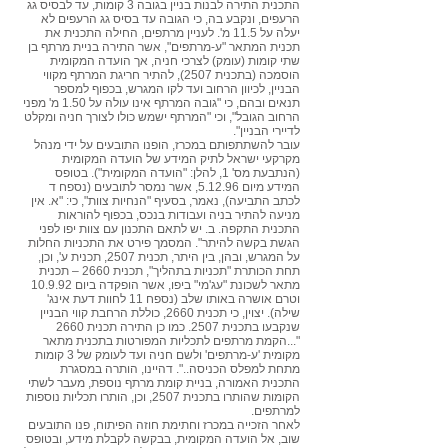
התכנית התירה לבנות בניין בגובה 3 קומות, עד לבסיס גג
הרעפים, ונקבע בה, כי הגובה עד בסיס גג הרעפים לא
יעלה על 11.5 מ'. לעניין מרתפים, החילה התכנית את
תכנית המתאר "ע-מרתפים", אשר התירה בניית מרתף בן
שתי קומות (עומק) לצרכי חניה, אך הועדה המקומית
הוסמכה (בתכנית 2507), להתיר חריגת המרתף מקווי
הבניין, לכיוון הרחוב ועד לקו המגרש, בכפוף למספר
תנאים ובהם, כי "גובה המרתף אינו עולה על 1.50 מ' מפני
הרחוב הגובל", וכי "המרתף ישמש כולו לצורך חניה ומקלט
לדיירי הבניין".
עובר להשתתפותם במכרז, הופנו התובעים על ידי מנהל
מקרקעי ישראל לתיק המידע של הועדה המקומית
(הנתבעת מס' 1, להלן: "הועדה המקומית"). בטופס
המידע מיום 5.12.96, אשר נמסר לתובעים (נספח ד
לכתב התביעה), נאמר, בסעיף "הנחיות צוות", כי: "א. אין
מניעה להתיר בניה ועבודות בנכס, בכפוף להוראות
התכנית התקפה. ב. יש לתאם התכנון עם צוות יפו לפני
הגשת בקשה להיתר". המסמך פירט את התכניות החלות
על המגרש, ובהן, בין היתר, תכנית 2507, תכנית ע', וכן,
תחת הכותרת "תכניות בתהליך", תכנית 2660 – תכנית
מתאר לשכונת "עג'מי" ביפו, אשר הופקדה ביום 10.9.92
וטרם אושרה באותו שלב (נספח 11 לחוות דעת אינג'
שילה). יצוין, כי תכנית 2660, כוללת הרחבת קווי הבניין
שנקבעו בתכנית 2507. כמו כן התירה תכנית 2660
"...הקמת מרתפים לתכליות המפורטות בתכנית מתאר
מקומית 'ע-מרתפים' ולשם חניה ועד לעומק של 3 קומות
מתחת למפלס הכניסה..". דהיינו, הותרה במסגרת
התכנית האמורה, בניית קומת מרתף נוספת, מעבר לשתי
הקומות שהותרו בתכנית 2507, וכן, הותרו תכליות נוספות
למרתפים.
לאחר הזכייה במכרז וחתימת חוזה הפיתוח, פנו התובעים
שוב, אל הועדה המקומית, בבקשה לקבלת מידע, ובטופס