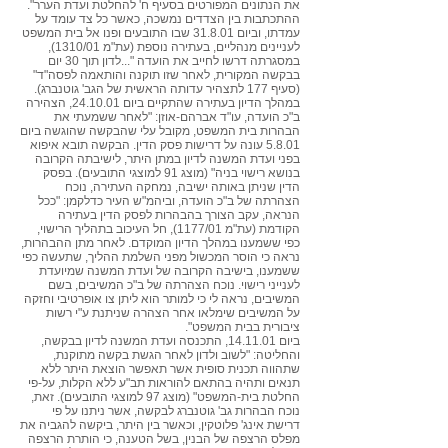
את הנתונים המפורטים בסעיף ח' להחלטת ועדת הערר".
ההתכתבות בין הצדדים נמשכה, כאשר כל צד עומד על
עמדתו, וביום 31.8.01 שבו התובעים ופנו אל בית המשפט
לעניינים מנהליים, בעתירה נוספת (עת"מ 1310/01),
במסגרתה דרשו לחייב את הועדה "...לדון תוך 30 יום
בבקשה המקורית, לאחר שזו תוקנה והותאמה לפסה"ד"
(סעיף 177 לתצהיר עדותה הראשית של הגב' גוטנברג).
במהלך הדיון בעתירה שהתקיים ביום 24.10.01, הצהירה
ב"כ הועדה, עו"ד אברהם-אוזן: "לאחר ששמעתי את
הבהרות בית המשפט, מקובל עלי שהבקשה שהוגשה ביום
5.8.01 עונה על דרישות פסק הדין. הבקשה תובא איפוא
בפני ועדת המשנה לדיון במתן היתר, לישיבתה הקרובה
בנושא רישוי בניה" (מוצג 91 למוצגי התובעים). בפסק
הדין שניתן באותה ישיבה, נמחקה העתירה, נוכח
הצהרתה של ב"כ הועדה, וביהמ"ש העיר כדלקמן: "ככל
הנראה, עקב הצורך בהבהרות לפסק הדין בעתירה
הקודמת (עת"מ 1177/01), חל העיכוב בתהליך הרישוי,
כפי ששמענו במהלך הדיון המוקדם. לאחר מתן ההבהרות,
נראה כי הוסר המכשול מפני השלמת ההליך, שתעשה כפי
ששמענו, בישיבה הקרובה של ועדת המשנה שמיועדת
לענייני רישוי. נוכח הצהרתה של ב"כ המשיבים, בשם
המשיבים, נראה לי כי למותר הוא ליתן צו אופרטיבי וחזקה
על המשיבים שימלאו אחר הצהרה שניתנת ע"י רשות
ציבורית בבית המשפט".
ביום 14.11.01, התכנסה ועדת המשנה לדיון בבקשה,
והחליטה: "לשוב ולדון לאחר הגשת בקשה מתוקנת,
שתהווה תכנית סופית אשר תאפשר הוצאת היתר ללא
תנאים ותהיה בהתאם להוראות תב"ע ללא הקלות, על-פי
החלטת בית-המשפט" (מוצג 97 למוצגי התובעים). זאת,
נוכח הבהרות גב' גוטנברג לבקשה, אשר ניתנו על פי
דרישת אינג' פלוטקין, וכאשר בין היתר, ביקשה להגביה את
מפלס הרצפה של הבנין, בשל הטענה, כי הותרת הרצפה