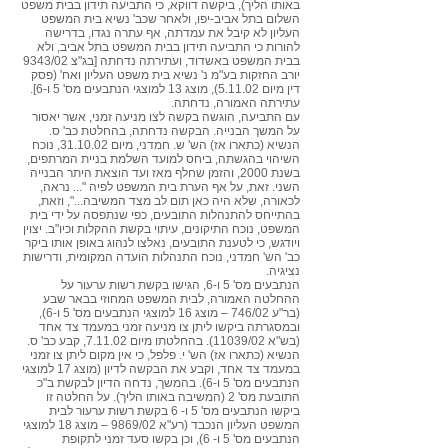
באותו הליך), ביקשה דווקא, כי התביעה תידון בבית משפט
השלום בתל אביב-יפו, ולאחר שכב' נשיא בית המשפט
העליון לא קיבל את עמדתה, אף עתרה נגדו, בדרישה
להורות כי התביעה תידון בבית המשפט בתל אביב, ולא
בבית המשפט באשדוד, ועתירתה נדחתה [בג"צ 9343/02
יורב החזקות בע"מ נ' נשיא בית משפט העליון ואח' (פסק
דין מיום 5.11.02), מוצג 13 למוצגי הנתבעים מס' 5 ו-6].
עתירתה האמורה, נדחתה.
עם התביעה, הוגשה בקשה לצו מניעה זמני, אשר יאסור
על המשך הבנייה. הבקשה נדחתה, בהחלטת כב' ס.
הנשיא (כתארו אז) הש' ש. חמדני, מיום 31.10.02, נוכח
השיהוי בהגשתה, ביחס למועד השלמת בניית המרתפים,
בשנת 2000, והזמן שחלף מאז ועד הוצאת היתר הבנייה
השני. זאת, על אף הערת בית המשפט לפיה "... נראה,
לכאורה, שלא היה כאן תום לב מצד המשיבה...", וזאת,
בהתייחס להתנהלות התובעים, כפי שנתפסה על ידי בית
המשפט, נוכח התיקונים, עיתוי בקשת ההקלות וכיו"ב. יצוין
ויודגש, כי לטענת התובעים, נאלצו לנהוג באופן אותו ביקר
כב' הש' חמדני, נוכח התנהלות הועדה המקומית, ודרישות
נציגיה.
הנתבעים מס' 5 ו-6, הגישו בקשת רשות ערעור על
ההחלטה האמורה, לבית המשפט המחוזי בבאר שבע
(בר"ע 746/02 – מוצג 16 למוצגי הנתבעים מס' 5 ו-6),
ובמסגרתה ביקשו ליתן צו מניעה זמני במעמד צד אחד
(בש"א 11039/02). בהחלטתו מיום 7.11.02, קבע כב' ס.
הנשיא (כתארו אז) הש' י. פלפל, כי אין מקום ליתן צו זמני
במעמד צד אחד, וקבע את הבקשה לדיון (מוצג 17 למוצגי
הנתבעים מס' 5 ו-6). בהמשך, נדחה הדיון לבקשת ב"כ
התובעת מס' 2 (המשיבה באותו הליך). על החלטה זו
ביקשו הנתבעים מס' 5 ו- 6 בקשת רשות ערעור לבית
המשפט העליון הנכבד (רע"א 9869/02 – מוצג 18 למוצגי
הנתבעים מס' 5 ו- 6), וכן בקשו סעד זמני לתקופת