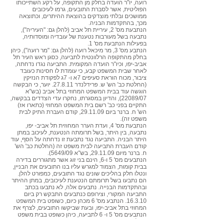
רועה, יו"ר הועדה בחלק מן התקופה, על רקע השתייכותו
הפוליטית, אשר לסברת התובעים, גרמו לעיכובים
ממושכים ובלתי מוצדקים בהוצאת ההיתרים, וכתוצאה
מכך, בהתקדמות הבניה.
הנתבעת מס' 2, עיריית תל אביב (להלן גם: "העיריה"),
נתבעה בשל מעורבות נטענת של עובדיה ומוסדותיה,
בפעילות הנתבעת מס' 1.
הנתבע מס' 3, מר מיכאל רועה (להלן גם: "מר רועה"), כיהן
בחלק מהתקופה הרלוונטית לתביעה, כסגן ראש העיר תל
אביב-יפו, וכיו"ר הועדה המקומית. התביעה נגדו נדחתה,
לאחר שבית המשפט קבע, כי עומדת לו חסינות כעובד
ציבור, מכוח הוראת סעיפים 7א ו- 7ג לפקודת הנזיקין
(החלטת כב' הש' ש. פרידלנדר 27.8.11. יוער, כי הבקשה
הוגשה עוד בבית המשפט המחוזי בתל אביב (בש"א
22089/07), והדיון במסגרתו, נחקרו עדי הצדדים בבקשה,
התקיים בפני כב' רשם בית המשפט המחוזי (כתארו אז)
הש' ח. ברנר ביום 29.11.09, קודם העברת התיק לבית
משפט זה).
הנתבעת מס' 4, ועדת הערר המחוזית תל אביב- יפו,
נתבעה, בין היתר, בשל תרומתה הנטענת, לעיכוב במתן
היתר הבניה. התביעה נגד נתבעת זו נדחתה על הסף, עוד
קודם העברת התביעה לבית משפט זה (החלטת כב' הש'
ח. ברנר מיום 29.11.09, בש"א 5649/09).
הנתבעים מס' 5 ו-6, הינם בני זוג אשר מתגוררים בדירה
בבית קומות, הצמוד למגרש עליו בנו התובעים את הבניין,
ונטלו חלק בהליכים שונים נגד התובעים, כמפורט להלן.
הם נתבעו בשל תרומתם הנטענת לעיכובים, במתן ההיתר
ובהתקדמות הבנייה. נתבעים אלה, לא נתבעו בכתב
התביעה המקורי, וצירופם כנתבעים התבקש רק ביום
16.3.10. הנתבע מס' 6 מכהן כיום, כשופט בית המשפט
המחוזי בתל אביב-יפו, ובעת שביקשו התובעים, לצרף את
הנתבעים מס' 5 ו- 6 לתביעה, כיהן כשופט בבית משפט