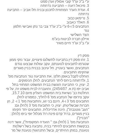
ע"י ב"כ עו"ד קובי אסולין וערן סמט
3. מיכאל רועה – התביעה נדחתה
4. ועדת הערר המחוזית לתכנון ובניה תל-אביב – התביעה
נדחתה
5. נרימאן כבוב
6. חאלד כאבוב
הנתבעים 5 ו-6 ע"י ב"כ עו"ד צבי בר נתן ואבישי חלפון
נגד
הצד השלישי
איילון חברה לביטוח בע"מ
ע"י ב"כ עו"ד חיים מאיר
פסק דין
1. זהו פסק דין בתביעה לתשלום פיצויים, עבור נזקי ממון
שנגרמו לתובעים לטענתם, עקב עוולות שבצעו נגדם
הנתבעים, ואשר בעטיין, חל עיכוב בבנית בניין מגורים
שהקימו התובעים.
הוחלט לקבל באופן חלקי, את התביעה נגד הנתבעת מס'
1, ולדחותה ביחס ליתר הנתבעים. להלן הנימוקים.
2. יצוין, כי התביעה הוגשה בבית המשפט המחוזי בתל
אביב-יפו (ת.א. 2454/07), והועברה לבית משפט זה, על פי
החלטת כב' נשיאת בית המשפט העליון מיום 15.7.10,
עקב צירופו של הנתבע מס' 6 להליך, כמפורט להלן.
התובעים מס' 3 ו-4, הינם בני זוג, והתובעות מס' 1 ו- 2, הן
חברות שבשליטתן. יצוין, כי התובעת מס' 3 (להלן גם:
"הגב' גוטנברג"), הינה אדריכלית. התובעים יחד הקימו
בניין מגורים, ברח' קדם פינת רח' מכלול יופי ביפו (להלן:
"הבניין").
הנתבעת מס' 1 (להלן גם: " הועדה המקומית"), אשר דנה
בבקשות התובעים להיתרי בניה, נתבעה בשל רשלנות
נטענת, במתן ההיתרים, ובשל התנהגות נטענת של מר