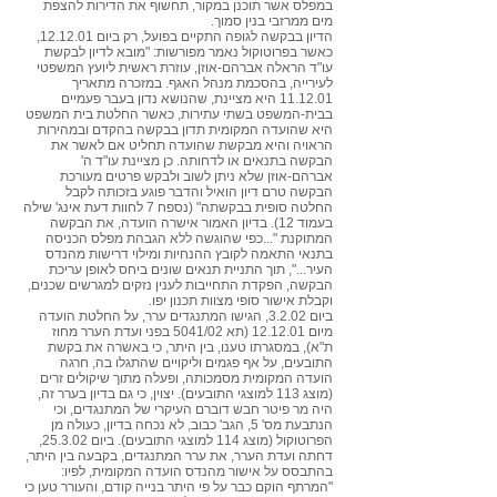
במפלס אשר תוכנן במקור, תחשוף את הדירות להצפת
מים ממרזבי בנין סמוך.
הדיון בבקשה לגופה התקיים בפועל, רק ביום 12.12.01,
כאשר בפרוטוקול נאמר מפורשות: "מובא לדיון לבקשת
עו"ד הראלה אברהם-אוזן, עוזרת ראשית ליועץ המשפטי
לעירייה, בהסכמת מנהל האגף. במזכרה מתאריך
11.12.01 היא מציינת, שהנושא נדון בעבר פעמיים
בבית-המשפט בשתי עתירות, כאשר החלטת בית המשפט
היא שהועדה המקומית תדון בבקשה בהקדם ובמהירות
הראויה והיא מבקשת שהועדה תחליט אם לאשר את
הבקשה בתנאים או לדחותה. כן מציינת עו"ד ה'
אברהם-אוזן שלא ניתן לשוב ולבקש פרטים מעורכת
הבקשה טרם דיון הואיל והדבר פוגע בזכותה לקבל
החלטה סופית בבקשתה" (נספח 7 לחוות דעת אינג' שילה
בעמוד 12). בדיון האמור אישרה הועדה, את הבקשה
המתוקנת "...כפי שהוגשה ללא הגבהת מפלס הכניסה
בתנאי התאמה לקובץ ההנחיות ומילוי דרישות מהנדס
העיר...", תוך התניית תנאים שונים ביחס לאופן עריכת
הבקשה, הפקדת התחייבות לענין נזקים למגרשים שכנים,
וקבלת אישור סופי מצוות תכנון יפו.
ביום 3.2.02, הגישו המתנגדים ערר, על החלטת הועדה
מיום 12.12.01 (תא 5041/02 בפני ועדת הערר מחוז
ת"א), במסגרתו טענו, בין היתר, כי באשרה את בקשת
התובעים, על אף פגמים וליקויים שהתגלו בה, חרגה
הועדה המקומית מסמכותה, ופעלה מתוך שיקולים זרים
(מוצג 113 למוצגי התובעים). יצוין, כי גם בדיון בערר זה,
היה מר פיטר חבש דוברם העיקרי של המתנגדים, וכי
הנתבעת מס' 5, הגב' כבוב, לא נכחה בדיון, כעולה מן
הפרוטוקול (מוצג 114 למוצגי התובעים). ביום 25.3.02,
דחתה ועדת הערר, את ערר המתנגדים, בקבעה בין היתר,
בהתבסס על אישור מהנדס הועדה המקומית, לפיו:
"המרתף הוקם כבר על פי היתר בנייה קודם, והעורר טען כי