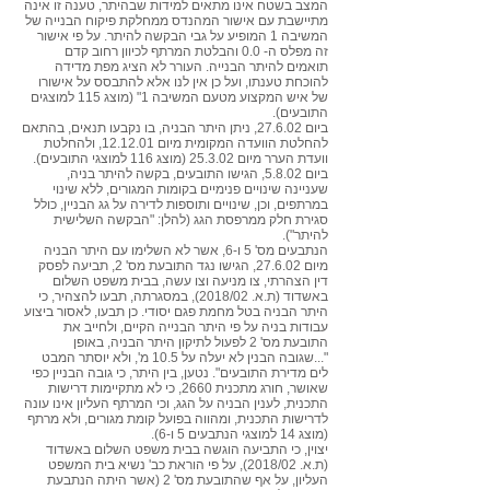
המצב בשטח אינו מתאים למידות שבהיתר, טענה זו אינה
מתיישבת עם אישור המהנדס ממחלקת פיקוח הבנייה של
המשיבה 1 המופיע על גבי הבקשה להיתר. על פי אישור
זה מפלס ה- 0.0 והבלטת המרתף לכיוון רחוב קדם
תואמים להיתר הבנייה. העורר לא הציג מפת מדידה
להוכחת טענתו, ועל כן אין לנו אלא להתבסס על אישורו
של איש המקצוע מטעם המשיבה 1" (מוצג 115 למוצגים
התובעים).
ביום 27.6.02, ניתן היתר הבניה, בו נקבעו תנאים, בהתאם
להחלטת הוועדה המקומית מיום 12.12.01, ולהחלטת
וועדת הערר מיום 25.3.02 (מוצג 116 למוצגי התובעים).
ביום 5.8.02, הגישו התובעים, בקשה להיתר בניה,
שעניינה שינויים פנימיים בקומות המגורים, ללא שינוי
במרתפים, וכן, שינויים ותוספות לדירה על גג הבניין, כולל
סגירת חלק ממרפסת הגג (להלן: "הבקשה השלישית
להיתר").
הנתבעים מס' 5 ו-6, אשר לא השלימו עם היתר הבניה
מיום 27.6.02, הגישו נגד התובעת מס' 2, תביעה לפסק
דין הצהרתי, צו מניעה וצו עשה, בבית משפט השלום
באשדוד (ת.א. 2018/02), במסגרתה, תבעו להצהיר, כי
היתר הבניה בטל מחמת פגם יסודי. כן תבעו, לאסור ביצוע
עבודות בניה על פי היתר הבנייה הקיים, ולחייב את
התובעת מס' 2 לפעול לתיקון היתר הבניה, באופן
"...שגובה הבנין לא יעלה על 10.5 מ', ולא יוסתר המבט
לים מדירת התובעים". נטען, בין היתר, כי גובה הבניין כפי
שאושר, חורג מתכנית 2660, כי לא מתקיימות דרישות
התכנית, לענין הבניה על הגג, וכי המרתף העליון אינו עונה
לדרישות התכנית, ומהווה בפועל קומת מגורים, ולא מרתף
(מוצג 14 למוצגי הנתבעים 5 ו-6).
יצוין, כי התביעה הוגשה בבית משפט השלום באשדוד
(ת.א. 2018/02), על פי הוראת כב' נשיא בית המשפט
העליון, על אף שהתובעת מס' 2 (אשר היתה הנתבעת