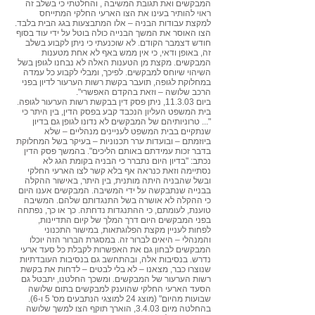
המבקשים ואת תגובת המשיבה , והחלטתי כי בשלב זה
ראוי להותיר בעינו את הצו הארעי החלקי המתייחס
למקצת עבודות הבניה – אלו המתבצעות בגג הבית בלבד.
הצו האוסר את המשך הבנייה כולה בוטל על ידי עוד בסוף
חודש דצמבר הקודם. לא שוכנעתי כי ניתן לקבוע בשלב
זה, באופן ודאי, כי אין ממש באף לא אחת מטענות
המבקשים. מקצת מן הטענות האלה לא נבחנו לגופן בשל
השיהוי שיוחס למבקשים. לפיכך, ומבלי לקבוע כל עמדה
במחלוקת לגופה, תועבר בקשת רשות הערעור לדיון בפני
הרכב שלושה – וזאת בהקדם האפשרי".
ביום 11.3.03, ניתן פסק דין בבקשת רשות הערעור לגופה.
בית המשפט העליון הנכבד קבע בפסק הדין, בין היתר כי
"... טרוניותיהם של המבקשים לא נדונו לגופן גם בדיון
שנתקיים בבית המשפט לעניינים מנהליים – שלא
ביוזמתם – ובועדות ערר תכנוניות – בעיקר בשל המחלוקת
בדבר זכות עמידתם באותם הליכים". בהמשך פסק הדין
נכתב: "בדיון היום נתברר כי הבניה בקומת הגג לא
נסתיימה וזאת כנראה אף בלא קשר לצו הארעי החלקי
ובשל שהבניה היתה מותנית, בין היתר, באישור ההקלה
בבנייה שנתבקשה על ידי המשיבה. המבקשים אענו היום
כי ההקלה לא אושרה בשל התנגדותם שלהם. המשיבה
טוענת, לעומתם, כי ההתנגדות נדחתה. כך או כך, נפתחה
בפני המבקשים היום דרך המלך של קיום התדיינות,
לפחות לעניין מקצת הפלוגתאות, במישור התכנוני
והמנהלי – היאים לברור זה. במסגרת הברור הזה יוכלו
המבקשים לבחון גם את האפשרות לקבלת כל סעד ארעי
נדרש. בנסיבות אלה, ובהתחשב גם בנסיבות העובדתיות
שנוצרו כבר, מצאנו – לא בלי לבטים – לדחות את בקשת
רשות הערעור של המבקשים. ומשכך החלטנו, יתבטל גם
הסעד הארעי החלקי שהוענק למבקשים בתום שלושה
שבועות מהיום" (מוצג 24 למוצגי הנתבעים מס' 5 ו-6).
בהחלטה מיום 3.4.03, הוארך תוקף הצו למשך שלושה