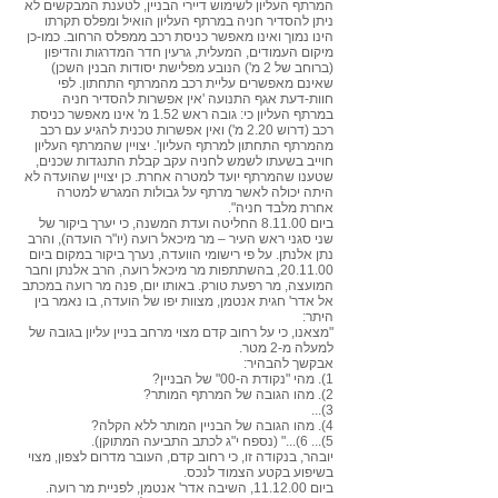
המרתף העליון לשימוש דיירי הבניין, לטענת המבקשים לא
ניתן להסדיר חניה במרתף העליון הואיל ומפלס תקרתו
הינו נמוך ואינו מאפשר כניסת רכב ממפלס הרחוב. כמו-כן
מיקום העמודים, המעלית, גרעין חדר המדרגות והדיפון
(ברוחב של 2 מ') הנובע מפלישת יסודות הבנין השכן)
שאינם מאפשרים עליית רכב מהמרתף התחתון. לפי
חוות-דעת אגף התנועה 'אין אפשרות להסדיר חניה
במרתף העליון כי: גובה ראש 1.52 מ' אינו מאפשר כניסת
רכב (דרוש 2.20 מ') ואין אפשרות טכנית להגיע עם רכב
מהמרתף התחתון למרתף העליון'. יצויין שהמרתף העליון
חוייב בשעתו לשמש לחניה עקב קבלת התנגדות שכנים,
שטענו שהמרתף יועד למטרה אחרת. כן יצויין שהועדה לא
היתה יכולה לאשר מרתף על גבולות המגרש למטרה
אחרת מלבד חניה".
ביום 8.11.00 החליטה ועדת המשנה, כי יערך ביקור של
שני סגני ראש העיר – מר מיכאל רועה (יו"ר הועדה), והרב
נתן אלנתן. על פי רישומי הוועדה, נערך ביקור במקום ביום
20.11.00, בהשתתפות מר מיכאל רועה, הרב אלנתן וחבר
המועצה, מר רפעת טורק. באותו יום, פנה מר רועה במכתב
אל אדר' חגית אנטמן, מצוות יפו של הועדה, בו נאמר בין
היתר:
"מצאנו, כי על רחוב קדם מצוי מרחב בניין עליון בגובה של
למעלה מ-2 מטר.
אבקשך להבהיר:
1). מהי "נקודת ה-00" של הבניין?
2). מהו הגובה של המרתף המותר?
3)...
4). מהו הגובה של הבניין המותר ללא הקלה?
5)... 6)..." (נספח י"ג לכתב התביעה המתוקן).
יובהר, בנקודה זו, כי רחוב קדם, העובר מדרום לצפון, מצוי
בשיפוע בקטע הצמוד לנכס.
ביום 11.12.00, השיבה אדר' אנטמן, לפניית מר רועה.