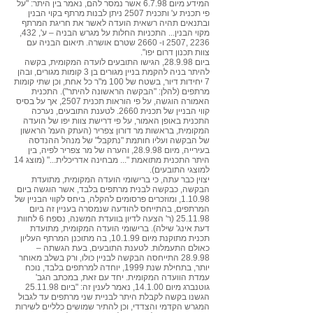
המידע מיום 6.7.98 אשר נמסר להם, נאמר בין היתר: "על
פי תכנית ע' ותכנית 2507 ניתן לבנות מרתף בקוי הבנין
ובתנאים תהיה רשאית הועדה לאשר את חריגת המרתף
מקוי הבנין... התכניות החלות על מגרש הבניה – ע', 432,
2236 ,2507 ו- 2660 שטרם אושרה. תיאום הבניה עם
צוות תכנון דרום יפו".
ביום 28.9.98, הגישו התובעים לועדה המקומית, בקשה
להיתר בניה להקמת בניין מגורים בן 3 קומות מגורים, ובהן
7 יחידות דיור, בשטח של 100 מ"ר כל אחת, וכן שתי קומות
מרתפים (להלן: "הבקשה הראשונה להיתר"). התכנית
האמורה הוגשה, על פי הוראות תכנית 2507, אך על בסיס
קווי הבניין של תכנית 2660. לטענת התובעים, נערכה
התכנית באופן האמור, על פי דרישת צוות יפו של הועדה
המקומית, בראשות מר דורון צפריר (העתק העמ' הראשון
של הבקשה ועליו חותמת "נתקבל" של מנהל ההנדסה
בעירייה, מיום 28.9.98, והערה של מר צפריר לפיה, בין
היתר התכנית מתואמת "... מבחינה אדריכלית..." (מוצג 14
למוצגי התובעים).
יצוין כבר עתה, כי ברישומי הועדה המקומית, מתועדת
הבקשה, כבקשה לבנית מרתפים בלבד, אשר הוגשה ביום
1.10.98, ומוזכרים פרסומים להקלה, ביחס לקווי הבניין של
המרתפים, בהתייחס להודעה שנמסרה בעניין זה ביום
25.11.98 (ר' הצעה לדיון בוועדת המשנה, נספח 6 לחוות
דעת אינג' שילה). ברישומי הועדה המקומית, מתועדת
תכנית מתוקנת מיום 10.1.99, בה מתוכנן המרתף העליון
כאולם התעמלות. לטענת התובעים, בעת הגשתה –
28.9.98 התייחסה הבקשה לבניין כולו, ורק בשלב מאוחר
יותר, בתחילת שנת 1999, יוחדה למרתפים בלבד, נוכח
עמדת הוועדה המקומית. יחד עם זאת, במכתב הגב'
גוטנברג מיום 14.1.00, נאמר לענין זה: "ביום 25.11.98
הגשנו בקשה לקבלת היתר לבניית שני מרתפים עד לגבול
המגרש הקדמי והצדדי, וכן להתיר שמושים כלליים לשירות