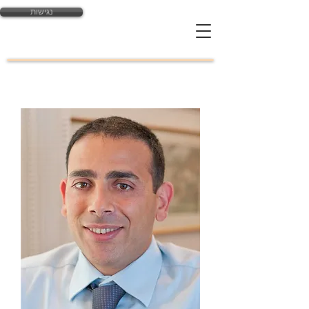
נגישות
yossi@law-expert.co.il