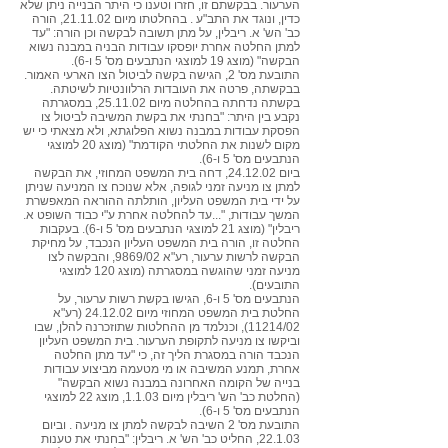
הערעור. בבקשתם זו, חזרו וטענו כי היתר הבנייה ניתן שלא
כדין, ונוגד את התב"ע . בהחלטתו מיום 21.11.02, הורה
כב' הש' א. ריבלין, על מתן תשובה לבקשה וכן הורה: "עד
למתן החלטה אחרת יופסקו עבודות הבניה במבנה נשוא
הבקשה" (מוצג 19 למוצגי הנתבעים מס' 5 ו-6).
התובעת מס' 2, הגישה בקשה לביטול הצו הארעי האמור.
בבקשתה, פרטה את העובדות הרלוונטיות לשיטתה.
בקשתה נדחתה בהחלטה מיום 25.11.02, במסגרתה
נקבע בין היתר: "בחנתי את בקשת המשיבה לביטול צו
הפסקת עבודות במבנה נשוא הפלוגתא, ולא מצאתי כי יש
מקום לשנות את החלטתי הקודמת" (מוצג 20 למוצגי
הנתבעים מס' 5 ו-6).
ביום 24.12.02, דחה בית המשפט המחוזי, את הבקשה
למתן צו מניעה זמני לגופה, אלא שנוכח צו המניעה שניתן
על ידי בית המשפט העליון, הותלתה ההוראה המאפשרת
המשך עבודות, "...עד להחלטה אחרת ע"י כבוד השופט א.
ריבלין" (מוצג 21 למוצגי הנתבעים מס' 5 ו-6). בעקבות
החלטה זו, הורה בית המשפט העליון הנכבד, על מחיקת
הבקשה לרשות ערעור, רע"א 9869/02, והבקשה לצו
מניעה זמני שהוגשה במסגרתה (מוצג 120 למוצגי
התובעים).
הנתבעים מס' 5 ו-6, הגישו בקשת רשות ערעור, על
החלטת בית המשפט המחוזי מיום 24.12.02 (רע"א
11214/02), וכנלמד מן ההחלטות שתוזכרנה להלן, שבו
וביקשו צו מניעה לתקופת הערעור. בית המשפט העליון
הנכבד הורה במסגרת הליך זה, כי "עד מתן החלטה
אחרת, תמנע המשיבה או מי מטעמה מביצוע עבודות
בנייה של הקומה האחרונה במבנה נשוא הבקשה"
(החלטת כב' הש' ריבלין מיום 1.1.03, מוצג 22 למוצגי
הנתבעים מס' 5 ו-6).
התובעת מס' 2 השיבה לבקשה למתן צו מניעה . וביום
22.1.03, החליט כב' הש' א. ריבלין: "בחנתי את טענות