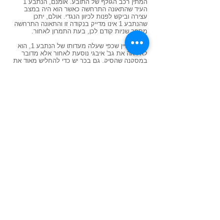
המתין רכב הגולף של התובע. אומנם, הנתבע 1
העיד שהתאונה התרחשה כאשר הוא היה במצב
עצירה וביקש לפנות לכיוון הנגדי. אולם, יתכן
שהנתבע 1 אינו מדייק בנקודה זו והתאונה התרחשה
מספר שניות קודם לכן, בעת התמרון לאחור.
9. יש לציין שכפי שעלה מעדותו של הנתבע 1, הוא
לא ראה את גב' איבגי נוסעת לאחור אלא מדובר
במסקנה שהסיק. גם בכך יש כדי להחליש מאוד את
גרסתו.
10. סיכומו של דבר – אני קובע שהתאונה התרחשה
כאשר המשאית תמרנה לאחור ורכב התובע היה
במצב עצירה. על כן, האחריות לתאונה מוטלת על
הנתבע 1.
11. לא הוברר לי מה הקשר של הנתבע 2 לאירוע
ואם מדובר במעסיק של הנתבע 1, ועל כן אינני יכול
לייחס לו אחריות ישירה או שילוחית לקרות התאונה.
12. לעניין הנזק – הוצגה לפניי חשבונית תיקון. מדובר
בתיקון בסכום נמוך יחסית. אשר במקרים כגון אלה
ניתן להסתפק בו בלא צורך בחוות דעת שמאי. מה
גם, שלא נטען לקיומו של נזק בגין ירידת ערך לרכב.
חשבונית התיקון מתייחסת לתאריך קרוב מאוד
לקרות התאונה
(21.7.2008)
והיא מתיישבת עם
קיומם של נזקים במוקד האחורי של רכב הגולף. על
כן ובהסתמך על עדותו של מר איבגי אודות ביצוע
התיקון, אני קובע שכתוצאה מהתאונה נגרם לתובע
נזק בסך 2,598 ₪.