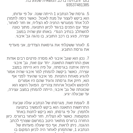
בום" והבחינה ברכב המשאית שפגע בה.
93537481385
5. גרסת של הנתבע 1 הייתה שונה. על פי עדותו,
הוא ביקש לעצור על מנת לאכול. כאשר ניסה לתמרן
לכל אחד ממגרשי החניה לא הצליח, אז חזר לאחור,
עמד עם הפנים בניגוד לכיוון התנועה, מתוך כוונה
להשתלב בנתיב הנגדי. באותו זמן שהיה במצב
עצירה, פגע בו רכב התובע, בו נהגה גב' איבגי.
6. לאחר ששקלתי את גרסאות הצדדים, אני מעדיף
את גרסת התובע.
7. נכון הוא שגב' איבגי לא מסרה פרטים רבים אודות
אופן התרחשות התאונה. יחד עם זאת, גב' איבגי
הייתה איתנה בגרסתה, על פיה היא הייתה במצב
עצירה, כאשר ביקשה להמתין למר איבגי שהיה אמור
להגיע מאחת החנויות. מר איבגי שהעיד לפניי אף
הוא, חיזק את גרסתה והעיד שהם היו אמורים
להיפגש ולאכול ארוחת צהריים. הפועל היוצא הוא
שכוונתה של גב' איבגי, הייתה להמתין במצב עצירה,
עד שבעלה יגיע.
8. לעומת זאת, מגרסתו של הנתבע עולה שבעת
התרחשות התאונה הוא ביקש להמשיך בתנועה
ולתמרן. על פי גרסתו, הוא ביקש לחנות באחד
המקומות. כאשר לא הצליח, חזר לאחור ברוורס. כיוון
החזרה ברוורס מתואר היטב במרשם שצורף לכתב
ההגנה, ניתן לראות, אף כפי שעלה מעדותו של
הנתבע 1, שהתמרון לאחור היה לכיוון המקום בו