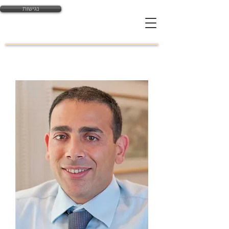
נגישות
yossi@law-expert.co.il