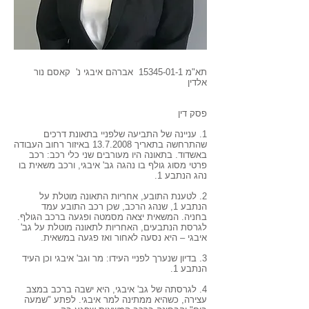
תא"מ
15345-01-1
אברהם איבגי נ' קאסם נור
אלדין
פסק דין
1. עניינה של התביעה שלפניי בתאונת דרכים
שהתרחשה בתאריך
13.7.2008
באיזור רחוב העבודה
באשדוד. בתאונה היו מעורבים שני כלי רכב: רכב
פרטי מסוג גולף בו נהגה גב' איבגי, ורכב משאית בו
נהג הנתבע 1.
2. לטענת התובע, אחריות התאונה מוטלת על
הנתבע 1, שנהג הרכב, שכן רכב התובע עמד
בחניה. המשאית יצאה מסמטה ופגעה ברכב הגולף.
לגרסת הנתבעים, האחריות לתאונה מוטלת על גב'
איבגי – היא נסעה לאחור ואז פגעה במשאית.
3. בדיון שנערך לפניי העידו: מר וגב' איבגי וכן העיד
הנתבע 1.
4. לגרסתה של גב' איבגי, היא ישבה ברכב במצב
עצירה, כשהיא ממתינה למר איבגי. לפתע "שמעה