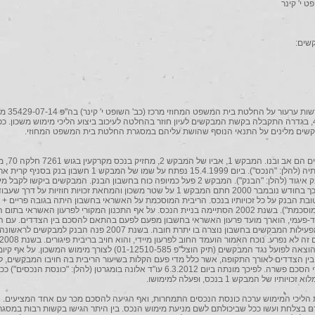
ט י' קינר
שים:
1. בקשת רשות ערעור על החלטת בית המשפט המח
4.11.2014, בגדרה התקבלה בקשת המבקשים לעיון חוזר בהחלטה לעיכוב ביצוע הליכי מימוש משכון. כ
קשים מלינים על התנאי הנוסף שהושת עליהם במסגרת החלטת בית המשפט המחוזי.
במושב רינתיה (להלן: "הנכס"). ביום 15.4.1999 נפתח על שמו של המבקש 1 חשבון בנק 
המשיב, בנק איגוד (להלן: "הבנק"). המבקש 2 פעל כמיופה כוח בחשבון הבנק. המבקשים ביקשו לק
ביתם, ולפיכך בחודש נובמבר 2000 חתם המבקש 1 על שטר משכון והמחאת זכויות חוזיות על דר
"הריבית המוסכמת"). בשנת 2002 הסתיימה בניית הנכס. על אף התכנון המקורי לפרעון האשראי בתום
-פעמי, הוארך מועד פרעון האשראי בחשבון מפעם לפעם בהתאם להסכם בין הצדדים. עם הז
וכתוצאה מפעילות המבקשים בחשבון נוצרה בו יתרת חובה. בשנת 2007 פנה הבנק למבקש
הבנק תיק הוצאה לפועל נגד המבקשים (תיק הוצל"פ 01-12510-585) לצורך מימוש המשכון. על
ין הצדדים לאורך התקופה, אשר כלל מדי פעם הקלות בשיעור הריבית בה חויבו המבקשים, 
המו"מ לכדי הסכם פשרה. לפיכך מונתה ביום 6.3.2012 עו"ד אלונה בומגרטן (להלן: "כונסת הנכסים"
יותיו של המבקש 1 בנכס, ופעלה למימושו.
ת הליכי המימוש ערכה כונסת הנכסים התמחרות, ואף הגיעה להסכם מכר עם אחד המציעים.
ם בצלחת ועשו ככל שביכולתם לשם מניעת מימוש הנכס. בין היתר הגישו בקשות רבות במסגר