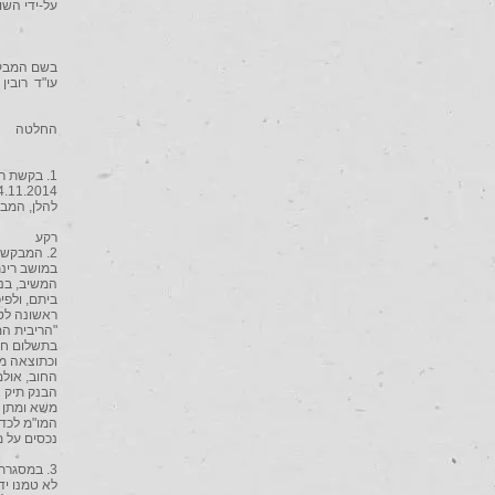
על-ידי השופ
בשם המבק
עו"ד רובין
החלטה
להלן, המב
רקע
בתשלום חד
משא ומתן ב
נכסים על מלוא זכו
3. במסגר
לא טמנו יד