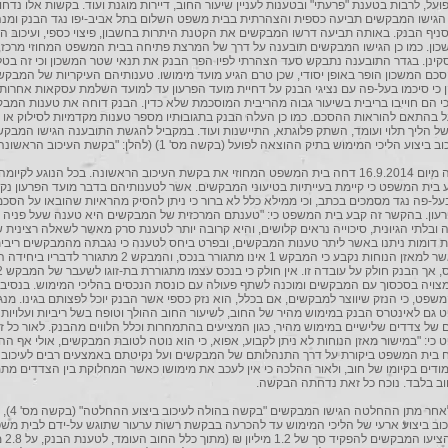
על, לרבות בטענת "פרעתי" ובטענות לעניין שיעור החוב, דיירות מוגנת ועוד. בקשות אלו נדחו כ
 הגישו המבקשים תביעה כספית והצהרתית בבית משפט השלום בתל אביב-יפו נגד הבנק ומנ
יף הבנק. באותה תביעה דרשו המבקשים את הקטנת היתרות בחשבון, פיצוי כספי, ועיכוב הל
ון. כמו כן הגישו המבקשים תובענה על דרך של המרצת פתיחה בבית המשפט המחוזי מרכז,
קינן. בגדר התובענה נתבקש סעד הצהרתי לפיו הפר הבנק את תנאי שטר המשכון וכי זה בטל, 
סכם המשכון הופר באופן יסודי, שכן טרם הגיע מועד מימושו. טענותיהם העיקריות של המבקש
 כי סיכמו בעל-פה עם נציגי הבנק על דחיית מועד הפרעון עד למועד השלמת עסקאות אחרות 
כי הם חוייבו בריבית בשיעור גבוה מהריבית המוסכמת שלא כדין. הבנק דוחה את טענות המבק
על בהתאם להוראות ההסכם. כמו כן העלה הבנק בתגובותיו מספר טענות מקדמיות לסילוק או ע
 הליך תלוי ועומד, השתק פלוגתא, התיישנות ועוד. במקביל להגשת התובענה הגישו המבקש
וע הליכי המימוש בתיק ההוצאה לפועל (בקשה מס' 1) (להלן: "בקשת העיכוב הראשונה").
4. בהחלטה מיום 16.9.2014 דחה בית המשפט המחוזי את בקשת העיכוב הראשונה. בכל הנוגע לקיו
בית המשפט כי קיימת בעייתיות בטיעוני המבקשים. אשר לטענותיהם בדבר מועד הפרעון נקב
על-פה נגד מסמכים בכתב, וכי ממילא כלל לא ברור כי ניתן להסיק מהראיות שהובאו על הסכ
רעון. בהקשר זה קבע בית המשפט כי: "טענתם המרכזית של המבקשים היא טענה שעל פניה
 ובלתי הגיונית, סיכוייה נראים קלושים, והיא קרובה יותר לטענת סרק מאשר לשאלה רצינית ש
ת דומות ניתנו באשר ליתר טענות המבקשים, ובפרט ביחס לטענה כי נגבתה מהמבקשים ריבית
למוסכם. אשר למאזן הנוחות נקבע כי המבקש 1 אינו מתגורר בנכס, והמבקש 2 מתגורר לד
צויה בסכסוך עם המבקשים ומוכנה לשתף פעולה עם כונסת הנכסים בהליכי המימוש. בנסיבות
שפט, כי הנזק שיווצר למבקשים, אם בכלל, הוא נזק כספי אשר הבנק יוכל לפצותם בגינו. מנ
גם לאינטרס הבנק במימוש מהיר של החוב, לשיעור החוב ההולך וטופח בשל ריביות ועלויות 
 של צדדים שלישיים במימוש מהיר, כגון המציעים בהתמחרות וכלל הלווים מהבנק. לאור כל זא
כי: "במישור מאזן הנוחות לא ניתן לקבוע, אפוא, כי הוא נוטה לטובת המבקשים, אולי אף ההי
 בית המשפט ביקורת על דרך התנהלותם של המבקשים ועל נקיטתם באמצעים רבים לעיכוב 
דים בקיומו של חוב, ולאור ההלכה כי אין לעכב את מימושו כאשר המחלוקת בין הצדדים מת
וב בלבד. נוכח כל זאת נדחתה הבקשה.
5. בתכוף לאחר מת
וב ביצוע ארעי של הליכי המימוש עד להכרעה בבקשת רשות ערעור שתוגש על-ידם לבית משפ
בבקשתם הצי