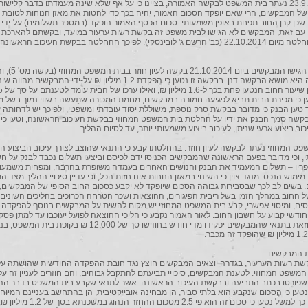
ביום 23.9.2014 נעתר בית המשפט לבקשה האמורה, בציינו כי על אף שלא שינה מעמדתו בדבר קלישות
ל המבקשים, הרי שאם יופקד הסכום האמור, יהיה בכך כדי להטות את מאזן הנוחות לטובת
שכן קרן החוב תפחת באופן משמעותי. סכום הכסף האמור הופקד (במספר תשלומים) על-ידי
עם זאת, המבקשים לא הגישו לבית משפט זה בקשת רשות ערעור במועד, ובקשתם להארכת 
נדחתה בהחלטה מיום 22.10.2014 (כב' הרשם ג' לובינסקי). לפיכך ההחלטה בבקשת העיכוב הראש
6. במקביל הגישו המבקשים בי
שניתנה בה היא מושא הבקשה דנן. בבקשה זו נטען כי הפקדת 1.2 מיליון ₪ על-ידי המבקשים
ן כי מכירת הבית תביא לפגיעה חמורה במבקשים, מחמת המכירה שתֵעשה בשווי נמוך בשל מ
 טען הבנק כי מדובר בבקשת סרק נוספת, משוללת יסוד עובדתי ומשפטי, ולפיכך יש לדחותה 
קשה סמך הבנק את ידיו על החלטת בית המשפט המחוזי בבקשת העיכוב הראשונה, וטען כי א
וב ביצוע ארעי שניתן, לעיכוב ביצוע משמעותי יותר, עד לסיום ההליך.
שפט המחוזי נעתר לבקשה לעיון חוזר. בהחלטתו קבע כי התנאי שהוצב לצורך עיכוב הביצוע הא
, וכי מדובר בפעם הראשונה שהמבקשים הכניסו ידם לכיסם וביצעו תשלום נכבד לבנק על חש
ריו – תשלום המעמיד את הבנק והנושים האחרים בעמדה משופרת בהרבה, ומפחית משמעו
מימוש הנכס. מנגד צוין כי השינוי במאזן הנוחות אינו חזות הכל, וכי עדיין סיכויי ההליך מצד 
 בשים לב לכך שבסבירות גבוהה הסכום שיופקד לא יקבע כסכום החוב הסופי של המבקשים, ו
 החוב במהלך הזמן בשל ריבית הפיגורים, ההוצאות ושכר הטרחה הכרוכים בהליכים השונים
סים, ומיסוי אפשרי, קבע בית המשפט המחוזי יש מקום להשית על המבקשים בנוסף להפקדה
ודשי קבוע על חשבון החוב. לאור האמור נקבע כי הליכי ההוצאה לפועל יעוכבו עד למתן פסק 
בתובענה, וזאת בתנאי שהמבקשים יפקידו מדי חודש בחודשו סך של 12,000 ₪ בקופת בית המ
ת המבקשים
בקשת רשות הערעור, בגדרה יוצאים המבקשים חוצץ נגד חובת ההפקדה החודשית שהושתה ע
 המשפט המחוזי. לטענת המבקשים, סיכויי תביעתם להתקבל גבוהים, והם חוזרים לעניין זה על
שפורטו בכתב התביעה ובבקשת העיכוב הראשונה. אשר לתנאי שקבע בית המשפט בדבר ה
טען כי הסכום שנקבע הוא בלתי סביר, הן מבחינה אובייקטיבית, הן בהתחשב בעניינם המיוח