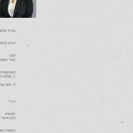
בבית המשפ
רע"א 8284/14
לפני:
כבוד השופט
המבקשים:
1. שלמה קורקוס
2. יוסף קורקוס
נ ג ד
המשיב:
בנק איגוד 