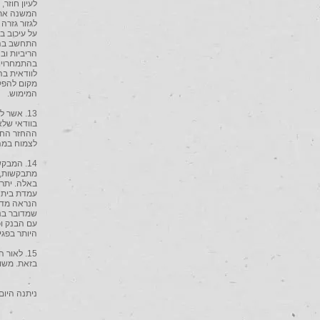
המשנה את מ
לגזור גזרה
על עיכוב ב
התחשב בהת
הריביות וב
בהתמחרויות
לוודאית ב
מקום להפקד
המימוש.
13. אשר 
בוודאי של
לצמוח במה
14. המב
מתבקשות, ה
באלה. יתרה
עמדת בית 
הנראה מדו
עם הבנק וכ
היותר בפגי
15. לאו
בזאת. משו
ניתנה היום, ‏ז'