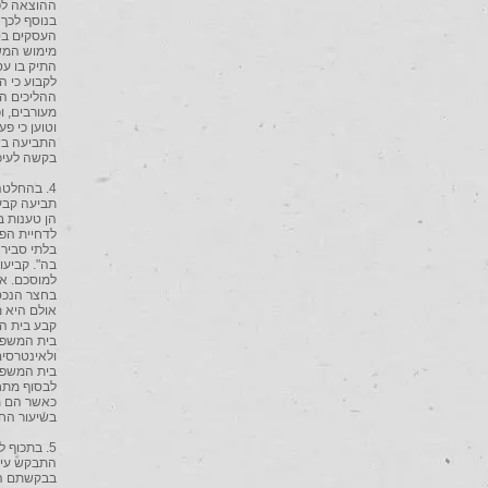
ההוצאה לפו
בנוסף לכך
העסקים בסנ
מימוש המשכ
התיק בו עס
לקבוע כי ה
ההליכים הן
מעורבים, ו
וטוען כי פ
התביעה בשל
בקשה לעיכוב ביצ
תביעה קבע 
הן טענות ב
לדחיית הפ
בלתי סבירה
בה". קביעו
אולם היא מ
קבע בית המ
בית המשפט 
ולאינטרסים
בית המשפט 
לבסוף מתח
כאשר הם מו
בשיעור הח
התבקש עיכ