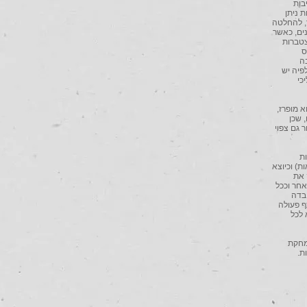
 שינוי נסיבות
 ניתן
, להחלטה
נים, כאשר
צטברות
ס
ה
פיה יש
כי
א מופרז,
 שכן
, אשר שיעורו כאמור גם צפוי
ות
ת) וכיוצא
 את
חר וככל
בדה
כנה לשתף פעולה
 לכל
נמחקת
ת.