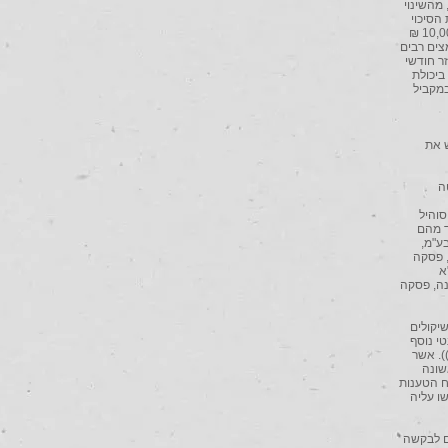
מהשינוי
הסיכוי
להגדלת החוב. אשר למצבם הכלכלי של המבקשים נטען כי המבקש 1 עובד כשכיר ומשתכר סכום של 10,000 ₪
אמצים רבים
ר חודשי
 ביכולת
מקביל
ש את
ה
"א 732/13 נעים מזאוי נ' סוהיל
אחד מהם
בע"מ,
 בע"מ, פסקה
קה 13 (10.12.2009); רע"א
רע"א 1998/07 בדארנה נ' בדארנה, פסקה
שיקולים
טי נוסף
 שיקול שביושר ובצדק (רע"א 5841/13 אקסלרוד נ' בנק מזרחי, פסקה 24 וההפניות שם (20.9.2011)). אשר
שונה
ח הטענות
ו עליה
ם לבקשה