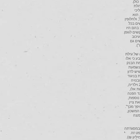
ולן.
הלת
יכי
 הוא
ולחלופין
ים בכל
בהם היו
שים לגופן
יכוב
ים גם
מה של עילת
ע כי אלו
מת הבנק
 נשמעת
יש לדון
 בניגוד
בריו ביחידה הבנויה
בחצר הנכס, אך הבנק חולק על עובדה זו. אין חולק כי בנכס עצמו מתגוררת בת-זוגו לשעבר של המבקש 2 וילדיה,
 אלו,
גד הפנה
נוספות,
ת ציין
פך מכך".
המשכון,
מצה
ן ההחלטה הגישו המבקשים "בקשה בהולה לעיכוב ביצוע ההחלטה" (בקשה מס' 4), במסגרתה
ט זה.
עו המבקשים להפקיד סך של 1.2 מיליון ₪ (מתוך כלל החוב העומד, לטענת הבנק, על 2.8 מיליון ₪).