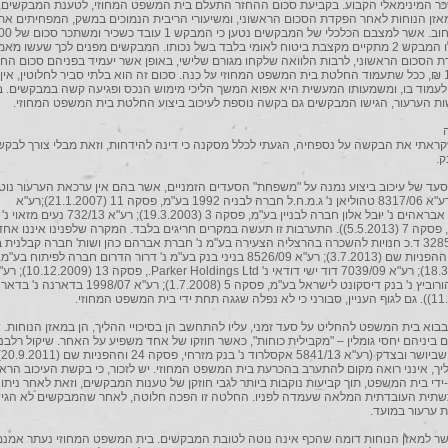
ר המינימאלי הקבוע. בקביעת סכום ההחזר התעלם בית המשפט המחוזי, לטענת המבקשים, 
זן הנוחות לאחר הפקדת הסכום הראשוני, ומשיעורי הריבית הנמוכים במשק, המפחיתים את 
בלבד, ואילו המבקש 2 מתקיים מקצבת ביטוח לאומי בלבד בשל נכותו. המבקשים מפנים לכך שעשו מ
הסכום הראשוני, לרבות הלוואה שלקחו מגורם שלישי, באופן אשר יעמיד בפניהם סכום החז
של 15,000 ₪, ככל שתעמוד החלטת בית המשפט המחוזי על כנה. סכום זה הוא בלתי סביר לחלוטין, אין
עמוד בו, ומשמעותו המעשית היא אפוא המשך הליכי מימוש הנכס ופגיעה קשה במבקשים. ב
ת הערעור, הגישו המבקשים גם בקשה נוספת לעיכוב ביצוע החלטת בית המשפט המחוזי.
שקראתי את הבקשה על נספחיה, הגעתי לכלל מסקנה כי דינה להידחות, וזאת מבלי צורך לבק
ק.
וע, סעד של עיכוב ביצוע נמנה על "משפחת" הסעדים הזמניים, אשר בהם אין ערכאת הערעור נוט
להתערב (רע"א 8317/06 טהוליאן נ' ג.מ.ח.ל חברה לבניה 1992 בע"מ, פסקה 11 (21.1.2007);רע"א
10373/02 אבראהים נ' יובל אלון חברה לבניין בע"מ, פסקה 3 (19.3.2003); רע
נעים מזאוי, פסקה 7 (5.5.2013)). התערבות זו תעשה במקרים חריגים בלבד. המקרה שלפנינו איננו 
(רע"א 3285/13 ד.כ חנויות להשכרה בהרצליה הצעירה בע"מ נ' חברת אברהם כהן ושות' חברה קבלנית 
פסקה 14 וההפניות שם (3.7.2013); רע"א 8526/09 בניני בנק בע"מ נ' דרור הדרום חברה לפיתוח
23 (18.3.2010); רע"א 7039/09 דוד ישי דודאי נ' Parker Holdings Ltd., פס
5290/08 הורוביץ נ' בנק דיסקונט לישראל בע"מ, פסקה 5 (1.7.2008); 
ע, בבוא בית המשפט להחליט על סעד זמני, עליו להתחשב הן בסיכויי ההליך, הן במאזן הנוחות. 
ם ביניהם יחסי גומלין – "מקבילית כוחות", כאשר חוזקו של אחד משפיע על האחר. שיקול רלבנ
הוא
ליך, אינני רואה מקום להתערב בהכרעת בית המשפט המחוזי. יש לזכור, כי בקשת העיכוב הרא
די בית המשפט, תוך קביעות נוקבות ביותר לגבי חוזקן של טענות המבקשים, וזאת לאחר ניתו
שתית העובדתית המלאה שעמדה לפניו. החלטה זו הפכה חלוטה, לאחר שהמבקשים לא הגיש
 ערעור במועד.
באשר למאזן הנוחות דומה שהכף אינה נוטה לטובת המבקשים. בית המשפט המחוזי נעתר אמנ