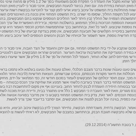
לעיון חוזר, תוך שהוא מקבל את העמדה כי הפקדת סכום משמעותי בסך של 1.2 מיליון ₪ מהווה
אזן הנוחות במידת-מה. עם זאת, בניגוד לטענת המבקשים, אינני סבור כי לעניין מאזן הנוחות
 שווה מהחלטת בית המשפט על עיכוב ביצוע ארעי לזמן קצר עד להכרעה בבקשת רשות ערעור
יצוע לכל תקופת ההליך, שסופו מי ישורנו. בית המשפט המחוזי איזן נכונה בין האינטרסים השו
משכותו הצפויה של ההליך (בין היתר לאור ההליכים הנוספים שנקטו בהם המבקשים), בה
הוצאות הנוספות הכרוכות בהליך המימוש, בהשלכות המיסוי, ובירידתו האפשרית של ערך הנכ
 נוספות שיבוצעו. לאור כל זאת, ובהתחשב בכך שהתממשות הסיכון הכספי האמור היא קרוב
התחשב בסיכוייה הקלושים של תובענת המבקשים, אין ספק בצדקת קביעתו של בית המשפט ל
ה חודשית נוספת, אשר תשמור על זכויותיו של הבנק והנושים הנוספים לאור עיכוב ביצוע הלי
לסכום שנקבע על-ידי בית המשפט המחוזי, גם אם יתכן והועמד על הצד הגבוה, איני סבור כי הו
א במידה המצדיקה את התערבות ערכאת הערעור. הנתונים שהראו המבקשים אינם רלוונטיים,
ההחזר החודשי מתייחס לחוב שלא הוחזר, העומד לכל הפחות על סך של 1.6 מיליון ₪
לך הזמן.
קשים טענו טענות שונות בדבר מצבם הכלכלי, ואולם טענות אלו נטענו בעלמא ולא נתמכו בראי
כוללות את תיאור מקורות הכנסתם, נכסים שברשותם, הוצאות חודשיות (לרבות החזר הלוואו
 מכך, עצם חוסר יכולתם של המבקשים לעמוד בסכום חודשי זה, כפי המתואר על-ידם, מחזק
המשפט המחוזי בדבר הצורך בערובה כלשהי אשר תמנע את שחיקת ערך הנכס כבטוחה – מא
בר בבטוחה היחידה העומדת לבנק להחזר החוב. בענייננו אף אין מקום להתחשבות רבה בעו
שמדובר בנכס מגורים, וזאת לאור העובדה כי המבקש 1 כלל אינו מתגורר בבית, ודיירת הבית מו
ונסת הנכסים. לאור זאת, צדק בית המשפט המחוזי בקובעו כי אין מדובר בפגיעה אנושה אלא
עה כספית, בגינה יוכל הבנק לפצות את המבקשים, אם יסתבר בדיעבד שכך צריך לעשות.
ר האמור, הבקשה נדחית. משנדחתה הבקשה, נתייתר הצורך לדון בבקשת עיכוב הביצוע, והיא 
ם שלא נתבקשה תגובת הבנק, ובהתחשב במצבם של המבקשים, לא ראיתי לעשות צו להוצאו
 בטבת התשע"ה (‏29.12.2014).