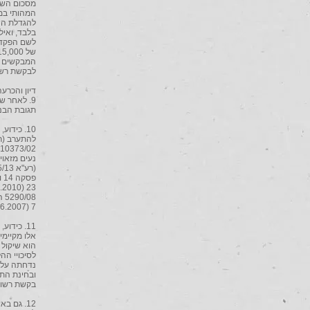
מסכום השכ
המהותי במא
לשם הפקדת 
המבקשים ל
לבקשת רשו
דיון והכרעה
9. לאחר 
תגובת הבנ
10. כיד
7 (11.6.2007)). גם לגוף העניין, סבורני כי לא נפלה שגגה תחת ידי בית המשפט המחוזי.
11. כידו
אלו מקיימי
לסיכויי הה
נדחתה על-י
ובחינת הת
בקשת רשות
12. גם 