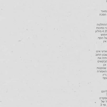
מועד
ונה הפכה
ום 21.10.2014 בקשה לעיון חוזר בבית המשפט המחוזי (בקשה מס' 5), וההחלטה
 מהווה שינוי נסיבות
מהותי, שכן שיעור החוב הנטען פחת בכך ל-1.6 מיליון ₪, ואילו ערכו של הבית עומד לטענתם על סך של 4.35 מיליון
ימוש
על הסף.
ין
רעי אינו
בון החוב
תית את
המבקשים
כן
 שנוקטת
 האמורה
דין
שפט, בנוסף
ליהם
הפקדה
ד של
המבקשים. כך למשל נטען כי סכום זה הוא פי 2.5 מסכום ההחזר הנהוג במשכנתא בסך של 1.2 מיליון ₪, ופי 3