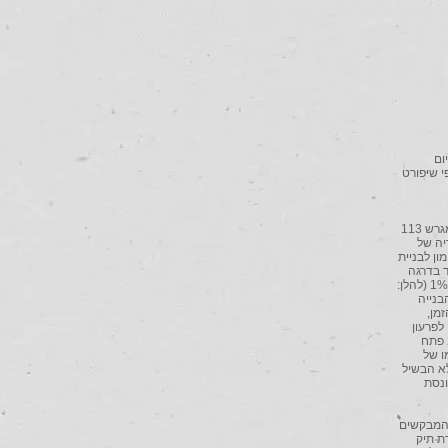
וזי מרכז (כב' השופט י' קינר) בה"פ 35429-07-14 מיום
פי שיפורט
2. המבקשים הם אב ובנו. המבקש 1, אביו של המבקש 2, מחזיק בנכס מקרקעין בגוש 7261 חלקה 70, מגרש 113
בסניף קרית אריה של
בל מימון לבניית
ך שעבוד בדרגה
ראשונה לטובת הבנק על כל זכויותיו בנכס. הריבית המוסכמת על האשראי בחשבון היתה בגובה פריים + 1% (להלן:
 הבנייה
מן,
ים לראשונה לפרעון
החוב, אולם זה לא נפרע. נוכח האמור הועמד החוב לפרעון מיידי, והוא חויב בריבית פיגורים. בשנת 2008 פתח
 אף קיומו של
לא הבשיל
) ככונסת
 המבקשים
ת תיק