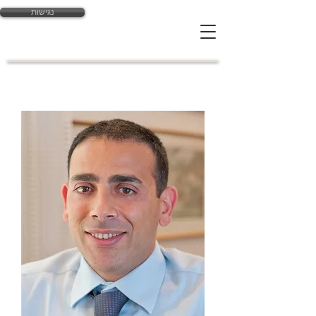
נגישות
yossi@law-expert.co.il