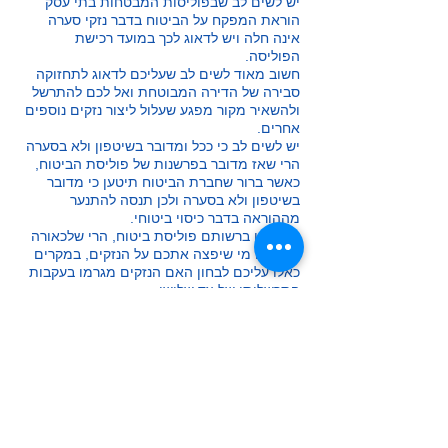
יש לשים לב שבפוליסות המבטחות בתי עסק
הוראת המפקח על הביטוח בדבר נזקי סערה
אינה חלה ויש לדאוג לכך במועד רכישת
הפוליסה.
חשוב מאוד לשים לב שעליכם לדאוג לתחזוקה
סבירה של הדירה המבוטחת ואל לכם להתרשל
ולהשאיר מקור מפגע שעלול ליצור נזקים נוספים
אחרים.
יש לשים לב כי ככל ומדובר בשיטפון ולא בסערה
הרי שאז מדובר בפרשנות של פוליסת הביטוח,
כאשר ברור שחברת הביטוח תיטען כי מדובר
בשיטפון ולא בסערה ולכן תנסה להתנער
מההוראה בדבר כיסוי ביטוחי.
ככל ואין ברשותם פוליסת ביטוח, הרי שלכאורה
אין לכם מי שיפצה אתכם על הנזקים, במקרים
כאלו עליכם לבחון האם הנזקים מגרמו בעקבות
התרשלותו של צד שלישי.
כך לדוגמא ייתכן שהנזק שנגרם לכם נגרם
כתוצאה מאיטום לקוי של גג הבניין השייך
המהווה רכוש משותף והינו באחריות כלל בעלי
הדירות, כמו כן ייתכן שהנזק שנגרם לכם נגרם
מתחזוקה לקויה או מאי תחזוקה של מערכות
הרשות המקומית לרבות מערכות הניקוז
העירוניות.
ככל ויוכח שהנזק שנגרם אכן נגרם כתוצאה