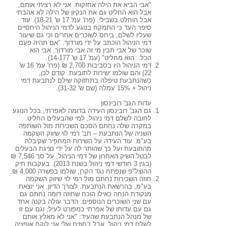
"אבי הביא את הילה אחזקות. אני לא רציתי אותם,
אבל הוא החליט גם את הנקיון של הילה לא אהבתי
אבל הוחלט בשבילי. (פרו' עמ' 17 ש' 18-21). עוד
סיפר העד כי התמקח בנוגע לדמי הניהול היחסיים
שעליו לשלם, ביחס לשוכרים אחרים וכי גם שיעור
דמי הניהול הוכתב על ידי מורדוך. "אם תהיה פעם
שוכר של אבי תבין מי זה אבי מורדוך, אבי הוא
הכל...הוא מחליט" (עמ' 17 ש' 14-177).
דמי הניהול היו בסביבות 2,700 ₪ (פרו' עמ' 16 ש'
22) והם שולמו ישירות לתובעת. קודם לכן,
כשהנתבעת טיפלה בתחזוקה שילם לנתבעת דמי
ניהול + 15% עמלה (שם ש' 31-32).
עדות הגב' רובינסון
גם הגב' רובינסון העידה בדומה לאפרתי, בכל הנוגע
לחובה לשלם דמי ניהול, למי שהבעלים החליט.
במקרה שלה נחתם הסכם השכירות מול השותפה
השניה של הנתבעת – חב' רמי לוי שיווק השקמה
בע"מ. עוד העידה על השירות המחפיר שקיבלה
מהתובעת ועל כך שהותר לה על ידי נציגת הבעלים
לבטל השיק האחרון של דמי הניהול, על סך 7,546 ₪
(בגין 3 חודשי דמי ניהול בשנת 2013). בעקבות תיק
ההוצל"פ שנפתח נגד הקרן, שולמו בפשרה 4,000 ₪.
חוזה השכירות נחתם מול רמי לוי שיווק השקמה
בע"מ, בהרשאת הנתבעת. לצורך הדיון, אני יוצאת
מנקודת הנחה כאילו הוכח שחוזה דומה נחתם גם
עם שני השוכרים הנוספים. הדבר עולה בקנה אחד
גם עם עדותו של אפרתי כמפורט לעיל, וגם עם זו
של מנהל הנתבעת שהעיד: "אני לא מאלץ אותם
לשלם דמי ניהול. אבל בחוזים שלי אני לוקח אופציה,