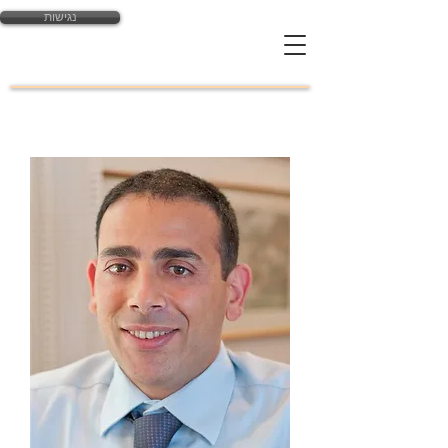
נגישות
yossi@law-expert.co.il