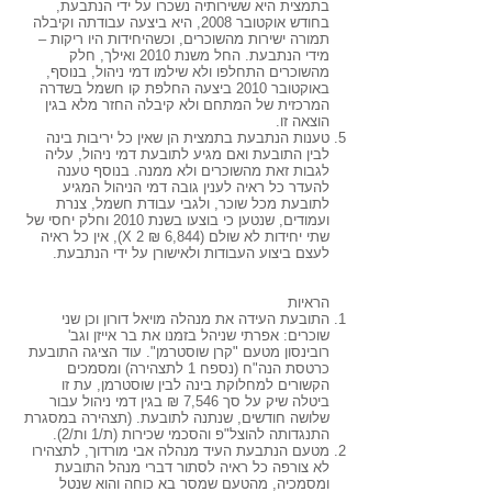
בתמצית היא ששירותיה נשכרו על ידי הנתבעת,
בחודש אוקטובר 2008, היא ביצעה עבודתה וקיבלה
תמורה ישירות מהשוכרים, וכשהיחידות היו ריקות –
מידי הנתבעת. החל משנת 2010 ואילך, חלק
מהשוכרים התחלפו ולא שילמו דמי ניהול, בנוסף,
באוקטובר 2010 ביצעה החלפת קו חשמל בשדרה
המרכזית של המתחם ולא קיבלה החזר מלא בגין
הוצאה זו.
טענות הנתבעת בתמצית הן שאין כל יריבות בינה
לבין התובעת ואם מגיע לתובעת דמי ניהול, עליה
לגבות זאת מהשוכרים ולא ממנה. בנוסף טענה
להעדר כל ראיה לענין גובה דמי הניהול המגיע
לתובעת מכל שוכר, ולגבי עבודת חשמל, צנרת
ועמודים, שנטען כי בוצעו בשנת 2010 וחלק יחסי של
שתי יחידות לא שולם (6,844 ₪ X 2), אין כל ראיה
לעצם ביצוע העבודות ולאישורן על ידי הנתבעת.
הראיות
התובעת העידה את מנהלה מויאל דורון וכן שני
שוכרים: אפרתי שניהל בזמנו את בר אייזן וגב'
רובינסון מטעם "קרן שוסטרמן". עוד הציגה התובעת
כרטסת הנה"ח (נספח 1 לתצהירה) ומסמכים
הקשורים למחלוקת בינה לבין שוסטרמן, עת זו
ביטלה שיק על סך 7,546 ₪ בגין דמי ניהול עבור
שלושה חודשים, שנתנה לתובעת. (תצהירה במסגרת
התנגדותה להוצל"פ והסכמי שכירות (ת/1 ות/2).
מטעם הנתבעת העיד מנהלה אבי מורדוך, לתצהירו
לא צורפה כל ראיה לסתור דברי מנהל התובעת
ומסמכיה, מהטעם שמסר בא כוחה והוא שנטל