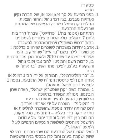
פסק דין
מבוא
בפני תביעה על סך 128,574 ₪, של חברת נקיון
ואחזקת מבנים, בגין דמי ניהול והחזר הוצאות
החלפת קו חשמל בשדרה הראשית של המתחם,
שבבעלות הנתבעת.
המתחם (מכונה בת/1 "פרוייקט") שברח' דרך בית
לחם 7 ירושלים כולל שטחים ציבוריים (שמכונים
בת/1 "רכוש משותף") ויחידות/מבנים להשכרה.
ארבע יחידות מושכרות לשוכרים שזיהויים כדלקמן:
א. מועדון לילה בשם "בר אייזן" שהחזיק בו העד
אפרתי ירמיהו עד שנת 2010 ולאחר מכן מכר הזכויות
בו, לרבות השם והמוניטין לחב' צבי וקובי ניהול
והשקעות בע"מ, לפיכך נותר השם "בר אייזן" עד
היום.
ב. "בר מזל/טרמינל", המוחזק על ידי חב' טרמינל או
אוחיון חנן (לפי כרטסת הנה"ח של התובעת, נספח 1
לתצהיר דורון מויאל מטעמה)
ג. עמותה בשם "קרן שוסטרמן-ישראל", העדה שרון
רובינסון, מנהלת המשרד בתקופה
הרלוונטית, הגיעה להעיד מטעם התובעת.
ד. "הקולוני" – הוזכרה על ידי אפרתי ומורדוך.
יתכן שהיתה יחידה נוספת שהושכרה לחליפות או
נותרה ריקה בידי בעליה – הנתבעת, מכל מקום,
החובות בגין דמי ניהול והחזר יחסי של עבודות
החשמל מיוחסים לשלושת העסקים המנויים לעיל
(למעט "הקולוני").
בעלי המניות של הנתבעת הם שתי חברות: רמי לוי
שיווק ושקמה בע"מ וחב' קרן בכספי בניה והשקעות