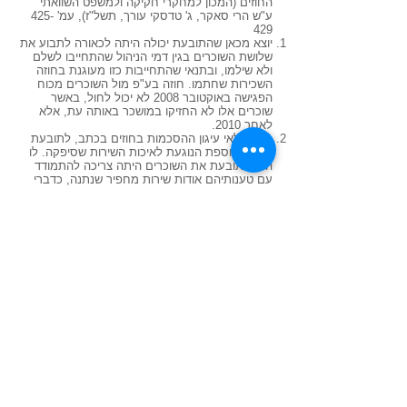
החוזים (המכון למחקרי חקיקה ולמשפט השוואתי
ע"ש הרי סאקר, ג' טדסקי עורך, תשל"ז), עמ' 425-
429
יוצא מכאן שהתובעת יכולה היתה לכאורה לתבוע את
שלושת השוכרים בגין דמי הניהול שהתחייבו לשלם
ולא שילמו, ובתנאי שהתחייבות כזו מעוגנת בחוזה
השכירות שחתמו. חוזה בע"פ מול השוכרים מכוח
הפגישה באוקטובר 2008 לא יכול לחול, באשר
שוכרים אלו לא החזיקו במושכר באותה עת, אלא
לאחר 2010.
מעבר לאי עיגון ההסכמות בחוזים בכתב, לתובעת
חולשה נוספת הנוגעת לאיכות השירות שסיפקה. לו
היתה תובעת את השוכרים היתה צריכה להתמודד
עם טענותיהם אודות שירות מחפיר שנתנה, כדברי
העדה רובינסון ואשר חוזקו בעדות אפרתי, ושניהם
להזכיר הגיעו להעיד מטעם התובעת! מי שתובע
ומבקש להוציא מחברו, צריך לעמוד בנטל הראיה
להוכיח כי ביצע שירות ראוי עבור התשלום שסוכם
עמו.
מנהל התובעת הבין את הקונספציה של חוזה לטובת
צד שלישי וכך תיאר בשפתו על מה תביעתו: "החב'
נתנה שירותי ניהול למתחם, כל שוכר במתחם שהוא
שכר במקום חתם חוזה עם רכבת במושבה, בחוזה
היה כתוב שהבעלים רשאי להביא חב' ניהול והם
חייבים לשלם ואם לא, אף אחד לא היה משלם דמי
ניהול כי עסק רוצה לחסוך בהוצאות והיה מוציא עובד
שלו לנקות בחוץ. זו הסיבה שבעלי המקומות (הכוונה
השוכרים-מ.ק.) שילמו לנו דמי ניהול. היו תקופות
בהם חלק מהמקומות לא היו מושכרים, ולכן הבעלים
היו צריכים לשאת בהוצאות דמי הניהול, זה מה