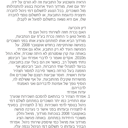
הראיה והשכנוע על התובעת וזה לא הורם על ידה.
יחד עם זאת, מורדוך העיד ארוכות בנוגע להתנהלותו
מול השוכרים, בכל הנוגע לתשלום דמי ניהול לחברה
חיצונית כדוגמת התובעת, או לתשלום נוסף לחברה
שלו, אם היא נשאה בתשלום לפועל או לקבלן.
דיון והכרעה
האם נכרת חוזה לשירותי ניהול ועם מי
מויאל טוען כי החוזה נכרת בע"פ עם הנתבעת,
מורדוך הביא אותו למתחם והציג אותו בפני השוכרים
בפגישה שהתקיימה בחודש אוקטובר 2008. על
הפגישה העיד לא רק התובע, אלא גם אפרתי.
באותה עת קרן שוסטרמן לא היתה שוכרת, אלא החל
מ2010. אקדים ואומר כי לדברי אפרתי וגב' רובינסון
נתתי משקל רב, באשר אין הם בעלי ענין בתובענה,
בניגוד למנהלי שתי החברות, הגב' רובינסון אף
הוזמנה בעל כורחה באשר סירבה למסור תצהיר
עדות ראשית. חוסר שביעות רצונם של שוכרים אלו
מהשירות שקיבלו מהתובעת, על אף ששילמו לה,
הוסיף נופך של אמינות לדבריהם ואני האמנתי
לדבריהם.
עדות אפרתי
אפרתי הצהיר כי בהתאם להסכם השכירות שנערך
עמו התחייב כמו יתר השוכרים במתחם לשלם דמי
ניהול בנוסף לדמי השכירות. (ס' 3 לתצהירו). בסעיף
4 לתצהירו ובעדותו בפני אישר כי נערכה פגישה
באוקטובר 2008 בנוכחות מורדוך, מויאל וחלק
משוכרי היחידות במתחם. באותה פגישה הציג
מורדוך את מויאל כמי שיספק שירותי ניהול. אפרתי
הבהיר בעדותו כי תשלום דמי הניהול נכפה עליו,