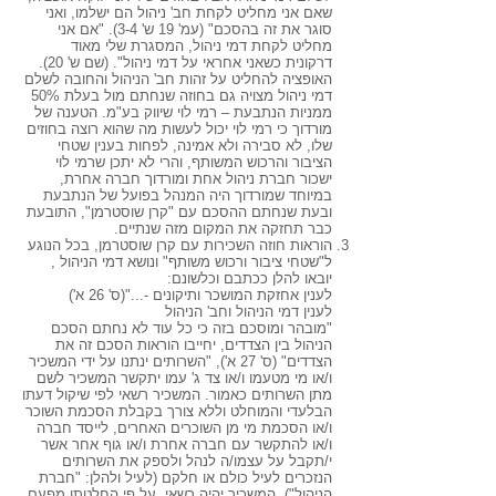
שאם אני מחליט לקחת חב' ניהול הם ישלמו, ואני
סוגר את זה בהסכם" (עמ' 19 ש' 3-4). "אם אני
מחליט לקחת דמי ניהול, המסגרת שלי מאוד
דרקונית כשאני אחראי על דמי ניהול". (שם ש' 20).
האופציה להחליט על זהות חב' הניהול והחובה לשלם
דמי ניהול מצויה גם בחוזה שנחתם מול בעלת 50%
ממניות הנתבעת – רמי לוי שיווק בע"מ. הטענה של
מורדוך כי רמי לוי יכול לעשות מה שהוא רוצה בחוזים
שלו, לא סבירה ולא אמינה, לפחות בענין שטחי
הציבור והרכוש המשותף, והרי לא יתכן שרמי לוי
ישכור חברת ניהול אחת ומורדוך חברה אחרת,
במיוחד שמורדוך היה המנהל בפועל של הנתבעת
ובעת שנחתם ההסכם עם "קרן שוסטרמן", התובעת
כבר תחזקה את המקום מזה שנתיים.
הוראות חוזה השכירות עם קרן שוסטרמן, בכל הנוגע
ל"שטחי ציבור ורכוש משותף" ונושא דמי הניהול ,
יובאו להלן ככתבם וכלשונם:
לענין אחזקת המושכר ותיקונים -..."(ס' 26 א')
לענין דמי הניהול וחב' הניהול
"מובהר ומוסכם בזה כי כל עוד לא נחתם הסכם
הניהול בין הצדדים, יחייבו הוראות הסכם זה את
הצדדים" (ס' 27 א'), "השרותים ינתנו על ידי המשכיר
ו/או מי מטעמו ו/או צד ג' עמו יתקשר המשכיר לשם
מתן השרותים כאמור. המשכיר רשאי לפי שיקול דעתו
הבלעדי והמוחלט וללא צורך בקבלת הסכמת השוכר
ו/או הסכמת מי מן השוכרים האחרים, לייסד חברה
ו/או להתקשר עם חברה אחרת ו/או גוף אחר אשר
י/תקבל על עצמו/ה לנהל ולספק את השרותים
הנזכרים לעיל כולם או חלקם (לעיל ולהלן: "חברת
הניהול"). המשכיר יהיה רשאי, על פי החלטתו מפעם