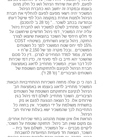
לפעם, ליתן את שירותי הניהול ו/או כל חלק מהם
בעצמו ובמקרה זה יחשב הוא כחברת הניהול.
המשכיר יהיה רשאי מפעם לפעם להחליף את חברת
הניהול ולמנות אחרת במקומה הכל לפי שיקול דעתו
ובהודעה בכתב לשוכר..." (ס' 28 ב' להסכם).
"השוכר מתחייב לשלם למשכיר ו/או לחברת ניהול
עליה יורה המשכיר, דמי ניהול חודשיים שיחושבו על
פי חלקו היחסי של השוכר בהוצאות שיוצאו לצורך
החזקה, ניהול וביצוע השרותים, בשיטתCOST +
15% לפי יחס שטח המושכר לסך כל השטחים
המושכרים...ובכל מקרה סך של 2,150 ש"ח +
מע"מ, צמוד למדד המחירים לצרכן...דין כל סכום
שהשוכר יהא חייב בו לפי סעיף זה, כדין דמי שכירות
לכל דבר ועניין. המשכיר מתחייב לדאוג באמצעות
חברת הניהול לנקיונם ולתחזקותם השוטפת של
השטחים הציבוריים." (ס' 28 ד').
הנה כי כן עולה מחוזה השכירות ההתחייבויות הבאות:
המשכיר מתחייב לדאוג בעצמו או באמצעות חב'
הניהול לנקיונם ותחזוקתם השוטפת של השטחים
הציבוריים, השוכר מתחייב לשלם דמי ניהול בגין
שירותים אלו. כל הוצאה הנוגעת לפגם או נזק
בתשתית משולמת על ידי המשכיר. אין בחוזה כל
התחייבות לכך שהמשכיר ישא בעלות שירותי חב'
הניהול.
הוראות אלו אינן שונות מהנהוג בחוזי שכירות אחרים,
גם מקום שאין חב' ניהול: תחזוקה שוטפת על השוכר,
ליקויים מבניים – על המשכיר, תשלום וועד בית –
השוכר, הוצאות חד פעמיות המיועדות להשבחת