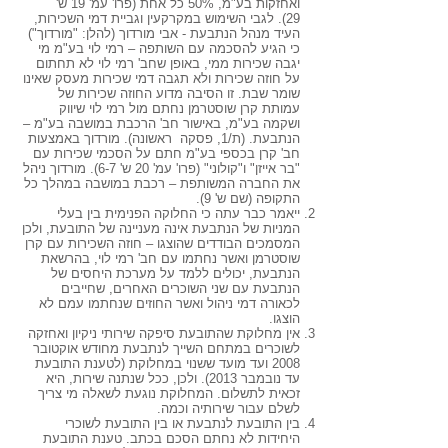
ואחזקות בע"מ, 50% כל אחת (פרו' עמ' 19 ש'
29). לגבי השימוש במקרקעין וגביית דמי השכירות,
העיד מנהל הנתבעת - אבי מורדוך (להלן: "מורדוך")
כי הגיע להסכמה עם השותפה – רמי לוי בע"מ מי
יגבה שכירות ממי, באופן שחב' רמי לוי לא תחתום
על חוזה שכירות ולא תגבה דמי שכירות מעסק שאינו
שומר שבת. זו הסיבה מדוע החוזה שכירות של
עמותת קרן שוסטרמן נחתם מול רמי לוי שיווק
ושקמה בע"מ, באישור חב' הרכבת במושבה בע"מ –
הנתבעת. (ת/1, פסקה ראשונה). מורדוך באמצעות
חב' קרן בכספי בע"מ חתם על הסכמי שכירות עם
"בר אייזן" ו"קולוני" (פרו' עמ' 20 ש' 6-7). מורדוך ניהל
את החברה המשותפת – רכבת במושבה במהלך כל
התקופה (שם ש' 9).
ייאמר כבר עתה כי החלוקה הפנימית בין בעלי
המניות של הנתבעת אינה מעניינה של התובעת, ולכן
המסמכים הבודדים שהוצגו – חוזה השכירות עם קרן
שוסטרמן ואשר נחתמו עם חב' רמי לוי, בהרשאת
הנתבעת, יכולים ללמד על מערכת היחסים של
הנתבעת עם שני השוכרים האחרים, שחייבים
לכאורה דמי ניהול ואשר החוזים שנחתמו עמם לא
הוצגו.
אין מחלוקת שהתובעת סיפקה שירותי ניקיון ואחזקה
לשוכרים במתחם השייך לנתבעת מחודש אוקטובר
2008 ועד מועד ששנוי במחלוקת (לטענת התובעת
עד נובמבר 2013). ולכן, ככל שנתנה שירות, היא
זכאית לתשלום. המחלוקת נוגעת לשאלה מי צריך
לשלם עבור שירותיה וכמה.
בין התובעת לנתבעת או בין התובעת לשוכרי
היחידות לא נחתם הסכם בכתב. טענת התובעת