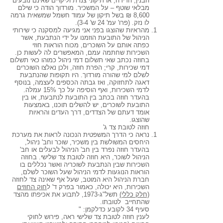
הבנין, הדירה, או תיקוני צנרת וליקויים שאינם נובעים
מבלאי שוטף – על המשכיר. מורדוך הודה כי שילם
8,600 ₪ בשל תיקון של עמוד חשמל שמשאית גרמה
לו נזק. (פרו' עמ' 24 ש' 3-4).
מהראיות שהוצגו בפני אני מגיעה למסקנה כי שירותי
הניהול של התובעת הוזמנו על ידי הנתבעת, אשר
כפתה אותם על השוכרים, מכוח הוראות חוזי
השכירות שחתמה עמם, המאפשרים לה לעשות כן.
בחוזה נכתב שאי תשלום דמי ניהול כמוהו כאי תשלום
דמי שכירות, קרי; הפרת חוזה, ולכן נאלצו השוכרים
לשלם למי שהורה מורדוך. היו תקופות שהנתבעת
דאגה לתחזוקה, ואז גבתה הכספים לעצמה, בנוסף
לדמי השכירות, ואף הוסיפה על כך 15% עמלה.
בהעדר חוזה בכתב בין התובעת לנתבעת, או בין
התובעת לשוכרים, יש להשלים תוכנו, באמצעות
אומד דעתם של הצדדים, דרך העדים והראיות
שהוצגו.
חוזה לטובת צד ג'
נראה כי הדרך המשפטית הנכונה לראות את מערכת
היחסים המשולשת בין משכיר, שוכר וחב' ניהול,
בהעדר חוזה נפרד בין חב' הניהול לבעלים או חב'
הניהול לשוכר, היא חוזה לטובת צד שלישי. בחוזה
השכירות שבין הנתבעת לשוכריה ואשר נכללים בו
הוראות הנוגעות לדמי הניהול שעל השוכר לשלם,
חברת הניהול היא המוטב, שעל אף שאינה צד לחוזה
השכירות, היא יכולה, כאמור בפרק ד' ל
חוק החוזים
(חלק כללי)
תשל"ג-1973, לתבוע את אכיפתו מהצד
שהתחייב לטובתו.
סעיף 34 לקובע כדלקמן: "
לענין חוזה לטובת צד שלישי ראה, פירוש לחוקי