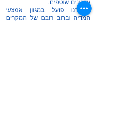
עדכונים שוטפים.
משרדנו פועל במגוון אמצעי
המדיה וברוב רובם של המקרים
אינו דורש הגעה פיסית למשרד,
אלא למטרת היכרות ובמקרים
בהם נוכחות הלקוח מתחיבת
ובמקרים בהם מתקבלת בקשה
של הלקוח.
צוות המשרד מתחייב להעניק
שירות ללא פשרות ומענה זמין
בכל שעות פעילות המשרד,
ובמקרים דחופים בכל שעות
היממה.
משרד עורכי דין אזרחי מסחרי,
משרד עורכי דין נזיקין, משרדי
עורכי דין איכותיים, עורך דין לכתב
הגנה, עורך דין לכתב תביעה.