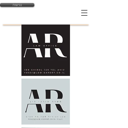
נגישות
yossi@law-expert.co.il