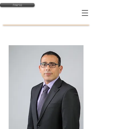
נגישות
yossi@law-expert.co.il