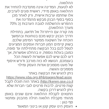
ההלוואה.
לא לטעות, המדינה אינה מתנדבת להחזיר את
ההלוואה באופן מיידי, ראשית פונים לערבים,
אלו שחתמו ערבות אישית, ורק לאחר מכן
בסוף בסוף הבנק מבקש מהמדינה את
ההפרש וההשלמה לגובה הערבות (כ 70%
מערך ההלוואה).
מה קורה עם הייתרה? אל תדאגו, בתחילת
הדרך הבנק יבקש מכם בטחונות ובהמשך
הוכחה על השקעה ממקור המימון שלכם.
בשוק קיימים המון חברות ועסקים המציעים
לטפל לכם בכל הבקשה מתחילתה עד סופה,
כמובן בעלות נוספת, זו בהחלט אפשרות, אך
דעו לכם שיש לכם אפשרות לעשות הכל
בעצמכם, הנושא לא כזה מורכב ודורש איסוף
של מעט מסמכים אודות העסק ומילוי
מסמכים והגשה.
ניתן להגיש את הבקשה באתר
https://www.sba.org.il/hb/pages/lead.aspx
http://keren.gse.co.il/
באתר הזה תוכלו לקבל
קצת פרטים, לרבות פרטים לגבי חברות שלא
ניתן להגיש דרכן בקשה.
התנאים לקבלת ההלוואה אינם שונים באופן
מהותי מקבלת הלוואה רגילה מהבנק ומתנאי
סף כגון :
העסק הינו עסק קטן או בינוני המאוגד