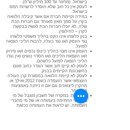
בישראל. (מחזור עד 100 מיליון ש"ח).
לעסק אין כל חוב שלא הוסדר לרשויות המס
בישראל.
במידה וקיימת חברת אם אשר קיבלה הלוואה
בקרן על סמך מאזן מאוחד עם חברות הבת
שלה, לא יוכלו חברות הבת לגשת בבקשה
לקרן – לחילופין.
בנק כלשהו אינו נוקט בהליך משפטי כלשהו
נגד העסק ו/או נגד בעליו, לרבות הליכי הוצאה
לפועל.
העסק אינו מצוי בהליך כינוס נכסים ו/או פירוק
ו/או הקפאת הליכים ו/או הסדר נושים ואין נגדו
הליכי הוצאה לפועל כלשהם.
לעסק לא קיים חוב אשר הוגדר כחוב פגום
בחשבונות הקיימים בבנק.
לעסק לא קיימת הלוואה במסגרת קרן העולה
העצמאי אשר הועמדה בשנת 2012 ואילך או
מהקרן ליצואנים וגם אם זו ניתנה באמצעות
בנק אחר.
בעמותות: במקרה של חשבון מוגבל של מי
ממורשי החתימה בעמותה או של מי מחברי
העמותה, יש לראות את העמותה ככזאת
שאינה עומדת בדרישות הסף לקרן.
לעסק אין כל חוב שלא הוסדר לרשויות המס
בישראל.
העסק אינו יזם בתחום הנדל"ן.