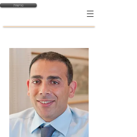
נגישות
yossi@law-expert.co.il