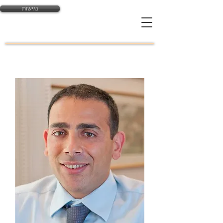
נגישות
yossi@law-expert.co.il