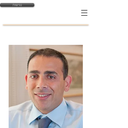
נגישות
yossi@law-expert.co.il