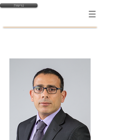
נגישות
yossi@law-expert.co.il